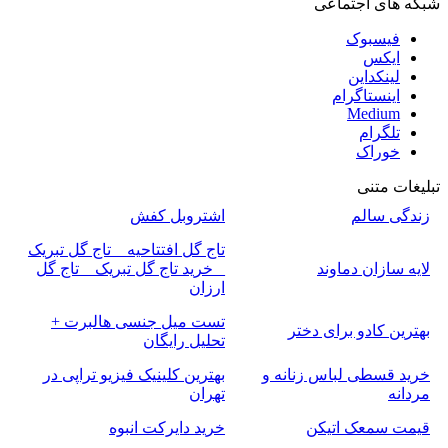
شبکه های اجتماعی
فیسبوک
ایکس
لینکداین
اینستاگرام
Medium
تلگرام
خوراک
تبلیغات متنی
زندگی سالم
اشتروبل کفش
تاج گل افتتاحیه _ تاج گل تبریک
لایه سازان دماوند
_ خرید تاج گل تبریک _ تاج گل
ارزان
تست میل جنسی هالبرت +
بهترین کادو برای دختر
تحلیل رایگان
خرید قسطی لباس زنانه و
بهترین کلینیک فیزیو تراپی در
مردانه
تهران
قیمت سمعک اتیکن
خرید دایرکت انبوه