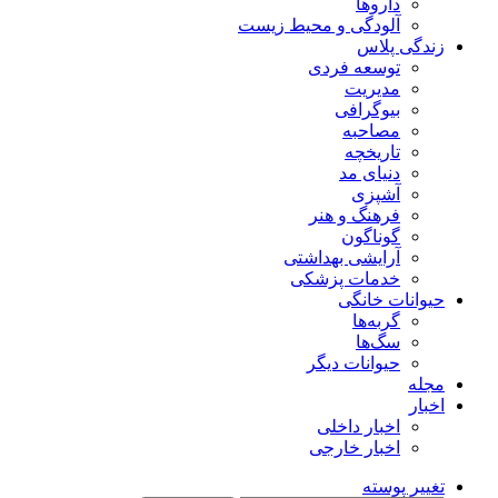
داروها
آلودگی و محیط زیست
زندگی پلاس
توسعه فردی
مدیریت
بیوگرافی
مصاحبه
تاریخچه
دنیای مد
آشپزی
فرهنگ و هنر
گوناگون
آرایشی بهداشتی
خدمات پزشکی
حیوانات خانگی
گربه‌ها
سگ‌ها
حیوانات دیگر
مجله
اخبار
اخبار داخلی
اخبار خارجی
تغییر پوسته