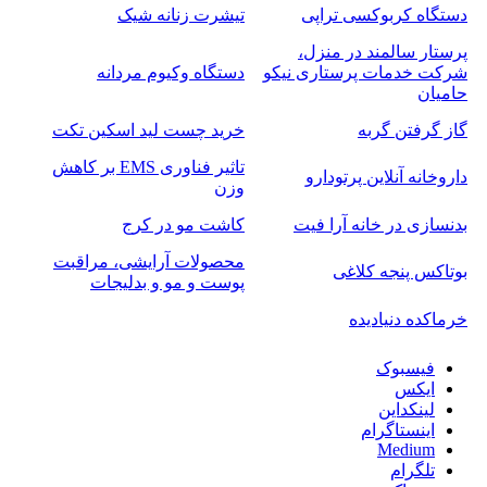
دستگاه کربوکسی تراپی
تیشرت زنانه شیک
پرستار سالمند در منزل،
شرکت خدمات پرستاری نیکو
دستگاه وکیوم مردانه
حامیان
گاز گرفتن گربه
خرید چست لید اسکین تکت
تاثیر فناوری EMS بر کاهش
داروخانه آنلاین پرتودارو
وزن
بدنسازی در خانه آرا فیت
کاشت مو در کرج
محصولات آرایشی، مراقبت
بوتاکس پنجه کلاغی
پوست و مو و بدلیجات
خرماکده دنیادیده
فیسبوک
ایکس
لینکداین
اینستاگرام
Medium
تلگرام