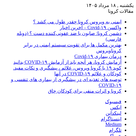
یکشنبه , ۱۸ مرداد ۱۴۰۵
مقالات کرونا
ایمنی به ویروس کرونا چقدر طول می کشد ؟
واکسن Covid-۱۹ – آخرین اخبار
دشمن کرونا: صابون یا ضد عفونی‌کننده دست ؟ (دوبله
فارسی)
بهترین مکمل ها برای تقویت سیستم ایمنی در برابر
کروناویروس
درمان بیماری Covid-۱۹
آزمایش کرونا، هر آنچه باید از آزمایش COVID-۱۹ بدانید
کوید ۱۹ یا کرونا ویروس، علائم ، پیشگیری و نکات مفید.
کودکان و علائم COVID-۱۹ در آنها
توصیه های تغذیه ای در پیشگیری از بیماری های تنفسی و
COVID-۱۹
کرونا و اثرات منفی برای کودکان چاق
فیسبوک
ایکس
لینکداین
اینستاگرام
Medium
تلگرام
خوراک