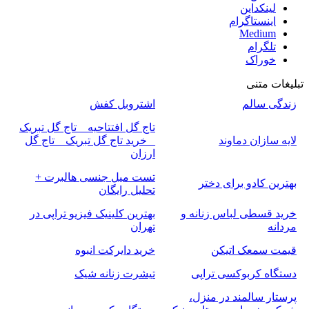
لینکداین
اینستاگرام
Medium
تلگرام
خوراک
تبلیغات متنی
زندگی سالم
اشتروبل کفش
تاج گل افتتاحیه _ تاج گل تبریک
لایه سازان دماوند
_ خرید تاج گل تبریک _ تاج گل
ارزان
تست میل جنسی هالبرت +
بهترین کادو برای دختر
تحلیل رایگان
خرید قسطی لباس زنانه و
بهترین کلینیک فیزیو تراپی در
مردانه
تهران
قیمت سمعک اتیکن
خرید دایرکت انبوه
دستگاه کربوکسی تراپی
تیشرت زنانه شیک
پرستار سالمند در منزل،