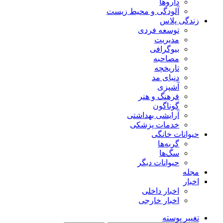
داروها
آلودگی و محیط زیست
زندگی پلاس
توسعه فردی
مدیریت
بیوگرافی
مصاحبه
تاریخچه
دنیای مد
آشپزی
فرهنگ و هنر
گوناگون
آرایشی بهداشتی
خدمات پزشکی
حیوانات خانگی
گربه‌ها
سگ‌ها
حیوانات دیگر
مجله
اخبار
اخبار داخلی
اخبار خارجی
تغییر پوسته