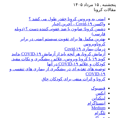
پنجشنبه , ۱۵ مرداد ۱۴۰۵
مقالات کرونا
ایمنی به ویروس کرونا چقدر طول می کشد ؟
واکسن Covid-۱۹ – آخرین اخبار
دشمن کرونا: صابون یا ضد عفونی‌کننده دست ؟ (دوبله
فارسی)
بهترین مکمل ها برای تقویت سیستم ایمنی در برابر
کروناویروس
درمان بیماری Covid-۱۹
آزمایش کرونا، هر آنچه باید از آزمایش COVID-۱۹ بدانید
کوید ۱۹ یا کرونا ویروس، علائم ، پیشگیری و نکات مفید.
کودکان و علائم COVID-۱۹ در آنها
توصیه های تغذیه ای در پیشگیری از بیماری های تنفسی و
COVID-۱۹
کرونا و اثرات منفی برای کودکان چاق
فیسبوک
ایکس
لینکداین
اینستاگرام
Medium
تلگرام
خوراک