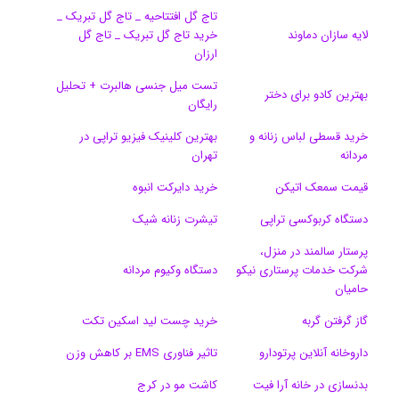
تاج گل افتتاحیه _ تاج گل تبریک _
ک
ا
ا
m
م
لایه سازان دماوند
خرید تاج گل تبریک _ تاج گل
ی
گ
ارزان
تست میل جنسی هالبرت + تحلیل
ن
ر
بهترین کادو برای دختر
رایگان
ا
خرید قسطی لباس زنانه و
بهترین کلینیک فیزیو تراپی در
مردانه
تهران
م
قیمت سمعک اتیکن
خرید دایرکت انبوه
دستگاه کربوکسی تراپی
تیشرت زنانه شیک
پرستار سالمند در منزل،
شرکت خدمات پرستاری نیکو
دستگاه وکیوم مردانه
حامیان
گاز گرفتن گربه
خرید چست لید اسکین تکت
داروخانه آنلاین پرتودارو
تاثیر فناوری EMS بر کاهش وزن
بدنسازی در خانه آرا فیت
کاشت مو در کرج