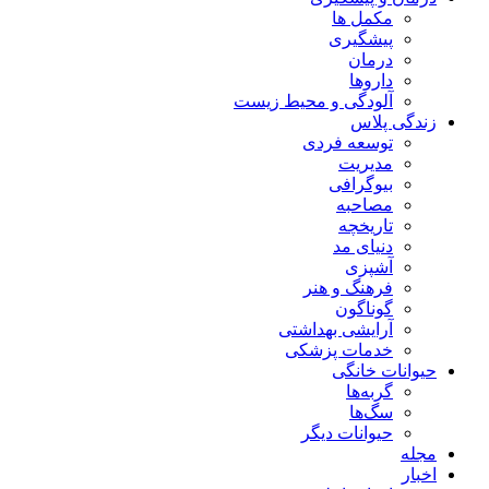
مکمل ها
پیشگیری
درمان
داروها
آلودگی و محیط زیست
زندگی پلاس
توسعه فردی
مدیریت
بیوگرافی
مصاحبه
تاریخچه
دنیای مد
آشپزی
فرهنگ و هنر
گوناگون
آرایشی بهداشتی
خدمات پزشکی
حیوانات خانگی
گربه‌ها
سگ‌ها
حیوانات دیگر
مجله
اخبار