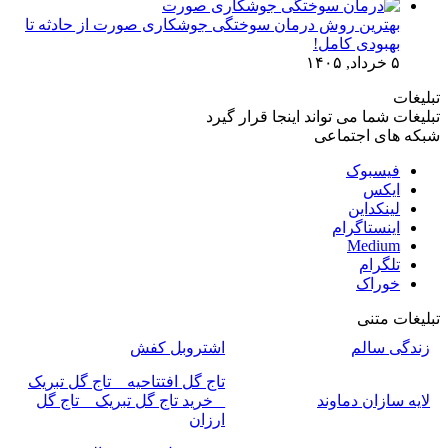
بهترین روش درمان سوختگی جوشکاری صورت از حادثه تا
بهبودی کامل!
۵ خرداد, ۱۴۰۵
تبلیغات
تبلیغات شما می تواند اینجا قرار گیرد
شبکه های اجتماعی
فیسبوک
ایکس
لینکداین
اینستاگرام
Medium
تلگرام
خوراک
تبلیغات متنی
زندگی سالم
اشتروبل کفش
تاج گل افتتاحیه _ تاج گل تبریک
لایه سازان دماوند
_ خرید تاج گل تبریک _ تاج گل
ارزان