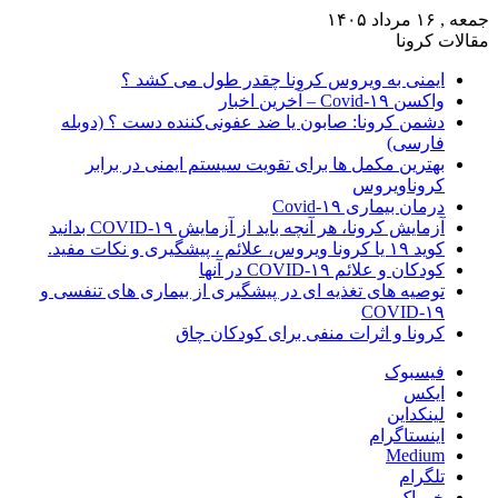
جمعه , ۱۶ مرداد ۱۴۰۵
مقالات کرونا
ایمنی به ویروس کرونا چقدر طول می کشد ؟
واکسن Covid-۱۹ – آخرین اخبار
دشمن کرونا: صابون یا ضد عفونی‌کننده دست ؟ (دوبله
فارسی)
بهترین مکمل ها برای تقویت سیستم ایمنی در برابر
کروناویروس
درمان بیماری Covid-۱۹
آزمایش کرونا، هر آنچه باید از آزمایش COVID-۱۹ بدانید
کوید ۱۹ یا کرونا ویروس، علائم ، پیشگیری و نکات مفید.
کودکان و علائم COVID-۱۹ در آنها
توصیه های تغذیه ای در پیشگیری از بیماری های تنفسی و
COVID-۱۹
کرونا و اثرات منفی برای کودکان چاق
فیسبوک
ایکس
لینکداین
اینستاگرام
Medium
تلگرام
خوراک