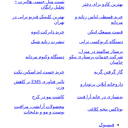
تست میل جنسی هالبرت +
بهترین کادو برای دختر
تحلیل رایگان
خرید قسطی لباس زنانه و
بهترین کلینیک فیزیو تراپی در
مردانه
تهران
قیمت سمعک اتیکن
خرید دایرکت انبوه
دستگاه کربوکسی تراپی
تیشرت زنانه شیک
پرستار سالمند در منزل،
شرکت خدمات پرستاری نیکو
دستگاه وکیوم مردانه
حامیان
گاز گرفتن گربه
خرید چست لید اسکین تکت
تاثیر فناوری EMS بر کاهش
داروخانه آنلاین پرتودارو
وزن
بدنسازی در خانه آرا فیت
کاشت مو در کرج
محصولات آرایشی، مراقبت
بوتاکس پنجه کلاغی
پوست و مو و بدلیجات
فیسبوک