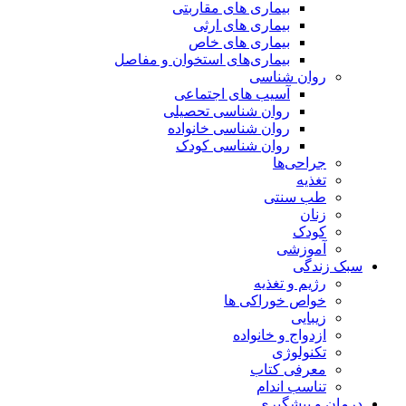
بیماری های مقاربتی
بیماری های ارثی
بیماری های خاص
بیماری‌های استخوان و مفاصل
روان شناسی
آسیب های اجتماعی
روان شناسی تحصیلی
روان شناسی خانواده
روان شناسی کودک
جراحی‌ها
تغذیه
طب سنتی
زنان
کودک
آموزشی
سبک زندگی
رژیم و تغذیه
خواص خوراکی ها
زیبایی
ازدواج و خانواده
تکنولوژی
معرفی کتاب
تناسب اندام
درمان و پیشگیری