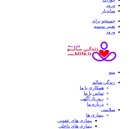
ورود
سایدبار
جستجو برای
تغییر پوسته
ورود
منو
زندگی سالم
همکاری با ما
تماس با ما
رپورتاژ آگهی
درباره ما
سلامتی
بیماری ها
بیماری های عفونی
بیماری های داخلی