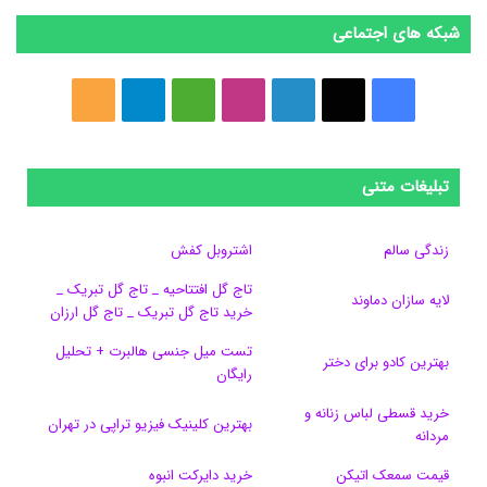
شبکه های اجتماعی
ف
ا
ل
ا
M
ت
خ
ی
ی
ی
ی
e
ل
و
س
ک
ن
ن
d
گ
ر
تبلیغات متنی
ب
س
ک
س
i
ر
ا
زندگی سالم
اشتروبل کفش
و
د
ت
u
ا
ک
تاج گل افتتاحیه _ تاج گل تبریک _
لایه سازان دماوند
خرید تاج گل تبریک _ تاج گل ارزان
ک
ا
ا
m
م
تست میل جنسی هالبرت + تحلیل
ی
گ
بهترین کادو برای دختر
رایگان
ن
ر
خرید قسطی لباس زنانه و
بهترین کلینیک فیزیو تراپی در تهران
مردانه
ا
قیمت سمعک اتیکن
خرید دایرکت انبوه