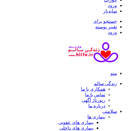
ورود
سایدبار
جستجو برای
تغییر پوسته
ورود
منو
زندگی سالم
همکاری با ما
تماس با ما
رپورتاژ آگهی
درباره ما
سلامتی
بیماری ها
بیماری های عفونی
بیماری های داخلی