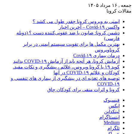
جمعه , ۱۶ مرداد ۱۴۰۵
مقالات کرونا
ایمنی به ویروس کرونا چقدر طول می کشد ؟
واکسن Covid-۱۹ – آخرین اخبار
دشمن کرونا: صابون یا ضد عفونی‌کننده دست ؟ (دوبله
فارسی)
بهترین مکمل ها برای تقویت سیستم ایمنی در برابر
کروناویروس
درمان بیماری Covid-۱۹
آزمایش کرونا، هر آنچه باید از آزمایش COVID-۱۹ بدانید
کوید ۱۹ یا کرونا ویروس، علائم ، پیشگیری و نکات مفید.
کودکان و علائم COVID-۱۹ در آنها
توصیه های تغذیه ای در پیشگیری از بیماری های تنفسی و
COVID-۱۹
کرونا و اثرات منفی برای کودکان چاق
فیسبوک
ایکس
لینکداین
اینستاگرام
Medium
تلگرام
خوراک