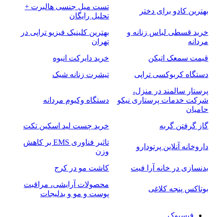
تست میل جنسی هالبرت +
بهترین کادو برای دختر
تحلیل رایگان
خرید قسطی لباس زنانه و
بهترین کلینیک فیزیو تراپی در
مردانه
تهران
قیمت سمعک اتیکن
خرید دایرکت انبوه
دستگاه کربوکسی تراپی
تیشرت زنانه شیک
پرستار سالمند در منزل،
شرکت خدمات پرستاری نیکو
دستگاه وکیوم مردانه
حامیان
گاز گرفتن گربه
خرید چست لید اسکین تکت
تاثیر فناوری EMS بر کاهش
داروخانه آنلاین پرتودارو
وزن
بدنسازی در خانه آرا فیت
کاشت مو در کرج
محصولات آرایشی، مراقبت
بوتاکس پنجه کلاغی
پوست و مو و بدلیجات
فیسبوک