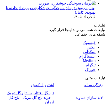
بهترین روش درمان سوختگی جوشکاری صورت از حادثه تا
بهبودی کامل!
۵ خرداد, ۱۴۰۵
تبلیغات
تبلیغات شما می تواند اینجا قرار گیرد
شبکه های اجتماعی
فیسبوک
ایکس
لینکداین
اینستاگرام
Medium
تلگرام
خوراک
تبلیغات متنی
زندگی سالم
اشتروبل کفش
تاج گل افتتاحیه _ تاج گل تبریک
لایه سازان دماوند
_ خرید تاج گل تبریک _ تاج گل
ارزان