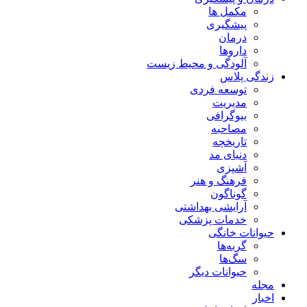
مکمل ها
پیشگیری
درمان
داروها
آلودگی و محیط زیست
زندگی پلاس
توسعه فردی
مدیریت
بیوگرافی
مصاحبه
تاریخچه
دنیای مد
آشپزی
فرهنگ و هنر
گوناگون
آرایشی بهداشتی
خدمات پزشکی
حیوانات خانگی
گربه‌ها
سگ‌ها
حیوانات دیگر
مجله
اخبار