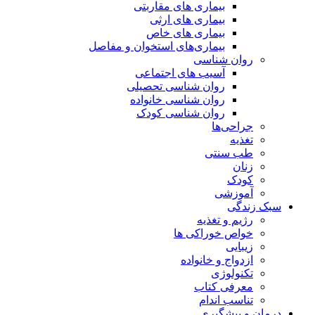
بیماری های مقاربتی
بیماری های ارثی
بیماری های خاص
بیماری‌های استخوان و مفاصل
روان شناسی
آسیب های اجتماعی
روان شناسی تحصیلی
روان شناسی خانواده
روان شناسی کودک
جراحی‌ها
تغذیه
طب سنتی
زنان
کودک
آموزشی
سبک زندگی
رژیم و تغذیه
خواص خوراکی ها
زیبایی
ازدواج و خانواده
تکنولوژی
معرفی کتاب
تناسب اندام
درمان و پیشگیری