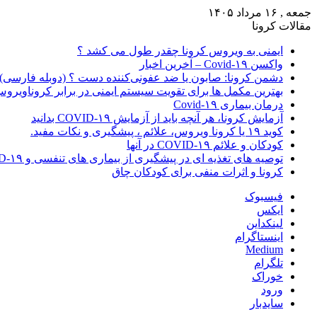
جمعه , ۱۶ مرداد ۱۴۰۵
مقالات کرونا
ایمنی به ویروس کرونا چقدر طول می کشد ؟
واکسن Covid-۱۹ – آخرین اخبار
دشمن کرونا: صابون یا ضد عفونی‌کننده دست ؟ (دوبله فارسی)
بهترین مکمل ها برای تقویت سیستم ایمنی در برابر کروناویرو
درمان بیماری Covid-۱۹
آزمایش کرونا، هر آنچه باید از آزمایش COVID-۱۹ بدانید
کوید ۱۹ یا کرونا ویروس، علائم ، پیشگیری و نکات مفید.
کودکان و علائم COVID-۱۹ در آنها
توصیه های تغذیه ای در پیشگیری از بیماری های تنفسی و COVID-۱۹
کرونا و اثرات منفی برای کودکان چاق
فیسبوک
ایکس
لینکداین
اینستاگرام
Medium
تلگرام
خوراک
ورود
سایدبار