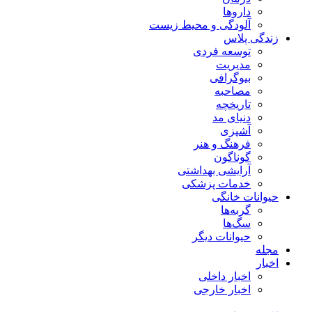
داروها
آلودگی و محیط زیست
زندگی پلاس
توسعه فردی
مدیریت
بیوگرافی
مصاحبه
تاریخچه
دنیای مد
آشپزی
فرهنگ و هنر
گوناگون
آرایشی بهداشتی
خدمات پزشکی
حیوانات خانگی
گربه‌ها
سگ‌ها
حیوانات دیگر
مجله
اخبار
اخبار داخلی
اخبار خارجی