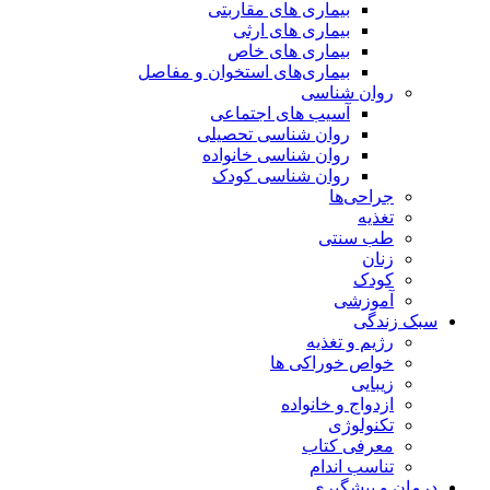
بیماری های مقاربتی
بیماری های ارثی
بیماری های خاص
بیماری‌های استخوان و مفاصل
روان شناسی
آسیب های اجتماعی
روان شناسی تحصیلی
روان شناسی خانواده
روان شناسی کودک
جراحی‌ها
تغذیه
طب سنتی
زنان
کودک
آموزشی
سبک زندگی
رژیم و تغذیه
خواص خوراکی ها
زیبایی
ازدواج و خانواده
تکنولوژی
معرفی کتاب
تناسب اندام
درمان و پیشگیری