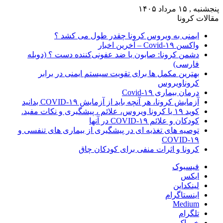
پنجشنبه , ۱۵ مرداد ۱۴۰۵
مقالات کرونا
ایمنی به ویروس کرونا چقدر طول می کشد ؟
واکسن Covid-۱۹ – آخرین اخبار
دشمن کرونا: صابون یا ضد عفونی‌کننده دست ؟ (دوبله
فارسی)
بهترین مکمل ها برای تقویت سیستم ایمنی در برابر
کروناویروس
درمان بیماری Covid-۱۹
آزمایش کرونا، هر آنچه باید از آزمایش COVID-۱۹ بدانید
کوید ۱۹ یا کرونا ویروس، علائم ، پیشگیری و نکات مفید.
کودکان و علائم COVID-۱۹ در آنها
توصیه های تغذیه ای در پیشگیری از بیماری های تنفسی و
COVID-۱۹
کرونا و اثرات منفی برای کودکان چاق
فیسبوک
ایکس
لینکداین
اینستاگرام
Medium
تلگرام
خوراک