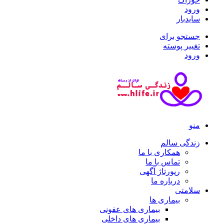
ورود
سایدبار
جستجو برای
تغییر پوسته
ورود
منو
زندگی سالم
همکاری با ما
تماس با ما
رپورتاژ آگهی
درباره ما
سلامتی
بیماری ها
بیماری های عفونی
بیماری های داخلی