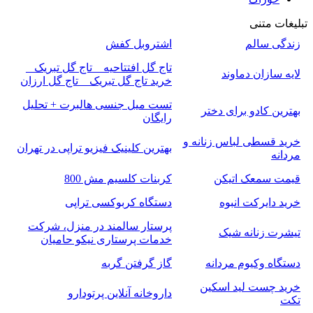
تبلیغات متنی
زندگی سالم
اشتروبل کفش
تاج گل افتتاحیه _ تاج گل تبریک _
لایه سازان دماوند
خرید تاج گل تبریک _ تاج گل ارزان
تست میل جنسی هالبرت + تحلیل
بهترین کادو برای دختر
رایگان
خرید قسطی لباس زنانه و
بهترین کلینیک فیزیو تراپی در تهران
مردانه
قیمت سمعک اتیکن
کربنات کلسیم مش 800
خرید دایرکت انبوه
دستگاه کربوکسی تراپی
پرستار سالمند در منزل، شرکت
تیشرت زنانه شیک
خدمات پرستاری نیکو حامیان
دستگاه وکیوم مردانه
گاز گرفتن گربه
خرید چست لید اسکین
داروخانه آنلاین پرتودارو
تکت