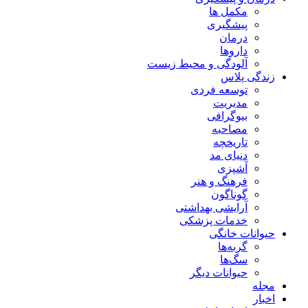
مکمل ها
پیشگیری
درمان
داروها
آلودگی و محیط زیست
زندگی پلاس
توسعه فردی
مدیریت
بیوگرافی
مصاحبه
تاریخچه
دنیای مد
آشپزی
فرهنگ و هنر
گوناگون
آرایشی بهداشتی
خدمات پزشکی
حیوانات خانگی
گربه‌ها
سگ‌ها
حیوانات دیگر
مجله
اخبار