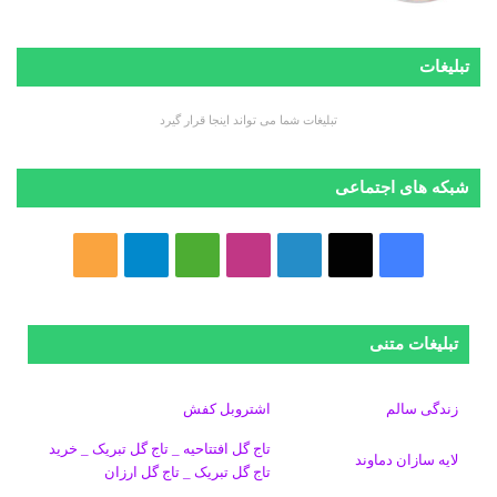
تبلیغات
تبلیغات شما می تواند اینجا قرار گیرد
شبکه های اجتماعی
ف
ا
ل
ا
M
ت
خ
ی
ی
ی
ی
e
ل
و
س
ک
ن
ن
d
گ
ر
تبلیغات متنی
ب
س
ک
س
i
ر
ا
زندگی سالم
اشتروبل کفش
و
د
ت
u
ا
ک
تاج گل افتتاحیه _ تاج گل تبریک _ خرید
لایه سازان دماوند
تاج گل تبریک _ تاج گل ارزان
ک
ا
ا
m
م