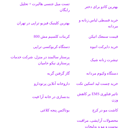
تست میل جنسی هالبرت + تحلیل
ی
گ
بهترین کادو برای دختر
رایگان
ن
ر
خرید قسطی لباس زنانه و
بهترین کلینیک فیزیو تراپی در تهران
مردانه
ا
قیمت سمعک اتیکن
کربنات کلسیم مش 800
م
خرید دایرکت انبوه
دستگاه کربوکسی تراپی
پرستار سالمند در منزل، شرکت خدمات
تیشرت زنانه شیک
پرستاری نیکو حامیان
دستگاه وکیوم مردانه
گاز گرفتن گربه
خرید چست لید اسکین تکت
داروخانه آنلاین پرتودارو
تاثیر فناوری EMS بر کاهش
بدنسازی در خانه آرا فیت
وزن
کاشت مو در کرج
بوتاکس پنجه کلاغی
محصولات آرایشی، مراقبت
پوست و مو و بدلیجات