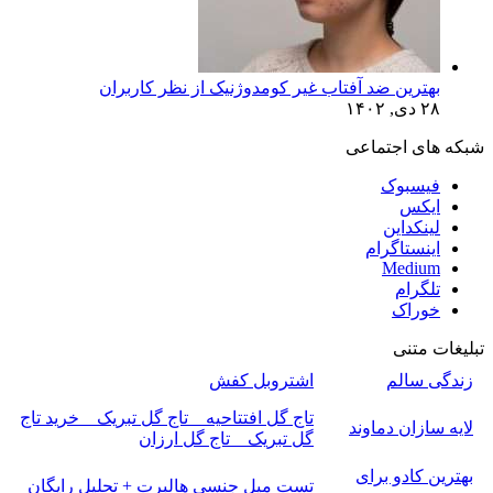
بهترین ضد آفتاب غیر کومدوژنیک از نظر کاربران
۲۸ دی, ۱۴۰۲
شبکه های اجتماعی
فیسبوک
ایکس
لینکداین
اینستاگرام
Medium
تلگرام
خوراک
تبلیغات متنی
زندگی سالم
اشتروبل کفش
تاج گل افتتاحیه _ تاج گل تبریک _ خرید تاج
لایه سازان دماوند
گل تبریک _ تاج گل ارزان
بهترین کادو برای
تست میل جنسی هالبرت + تحلیل رایگان