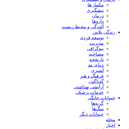
مکمل ها
پیشگیری
درمان
داروها
آلودگی و محیط زیست
زندگی پلاس
توسعه فردی
مدیریت
بیوگرافی
مصاحبه
تاریخچه
دنیای مد
آشپزی
فرهنگ و هنر
گوناگون
آرایشی بهداشتی
خدمات پزشکی
حیوانات خانگی
گربه‌ها
سگ‌ها
حیوانات دیگر
مجله
اخبار