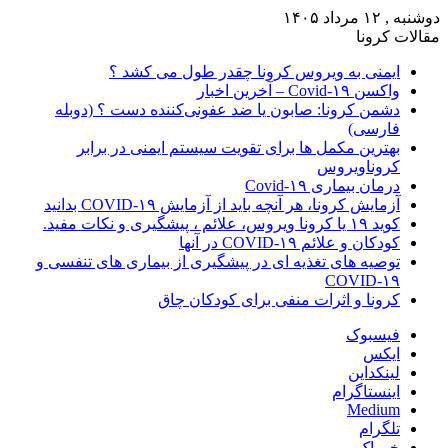
دوشنبه , ۱۲ مرداد ۱۴۰۵
مقالات کرونا
ایمنی به ویروس کرونا چقدر طول می کشد ؟
واکسن Covid-۱۹ – آخرین اخبار
دشمن کرونا: صابون یا ضد عفونی‌کننده دست ؟ (دوبله
فارسی)
بهترین مکمل ها برای تقویت سیستم ایمنی در برابر
کروناویروس
درمان بیماری Covid-۱۹
آزمایش کرونا، هر آنچه باید از آزمایش COVID-۱۹ بدانید
کوید ۱۹ یا کرونا ویروس، علائم ، پیشگیری و نکات مفید.
کودکان و علائم COVID-۱۹ در آنها
توصیه های تغذیه ای در پیشگیری از بیماری های تنفسی و
COVID-۱۹
کرونا و اثرات منفی برای کودکان چاق
فیسبوک
ایکس
لینکداین
اینستاگرام
Medium
تلگرام
خوراک