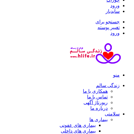
ورود
سایدبار
جستجو برای
تغییر پوسته
ورود
منو
زندگی سالم
همکاری با ما
تماس با ما
رپورتاژ آگهی
درباره ما
سلامتی
بیماری ها
بیماری های عفونی
بیماری های داخلی