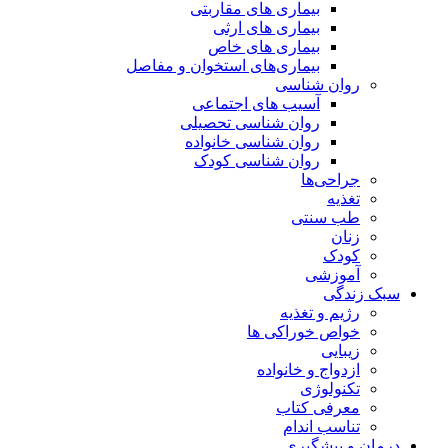
بیماری های مقاربتی
بیماری های ارثی
بیماری های خاص
بیماری‌های استخوان و مفاصل
روان شناسی
آسیب های اجتماعی
روان شناسی تحصیلی
روان شناسی خانواده
روان شناسی کودک
جراحی‌ها
تغذیه
طب سنتی
زنان
کودک
آموزشی
سبک زندگی
رژیم و تغذیه
خواص خوراکی ها
زیبایی
ازدواج و خانواده
تکنولوژی
معرفی کتاب
تناسب اندام
درمان و پیشگیری