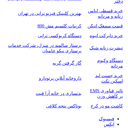
دختر
خرید قسطی لباس
بهترین کلینیک فیزیو تراپی در تهران
زنانه و مردانه
قیمت سمعک اتیکن
کربنات کلسیم مش 800
خرید دایرکت انبوه
دستگاه کربوکسی تراپی
پرستار سالمند در منزل، شرکت خدمات
تیشرت زنانه شیک
پرستاری نیکو حامیان
دستگاه وکیوم
گاز گرفتن گربه
مردانه
خرید چست لید
داروخانه آنلاین پرتودارو
اسکین تکت
تاثیر فناوری EMS
بدنسازی در خانه آرا فیت
بر کاهش وزن
کاشت مو در کرج
بوتاکس پنجه کلاغی
فیسبوک
ایکس