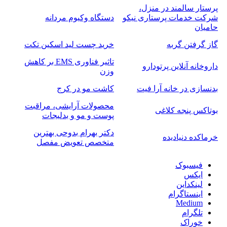
پرستار سالمند در منزل،
شرکت خدمات پرستاری نیکو
دستگاه وکیوم مردانه
حامیان
گاز گرفتن گربه
خرید چست لید اسکین تکت
تاثیر فناوری EMS بر کاهش
داروخانه آنلاین پرتودارو
وزن
بدنسازی در خانه آرا فیت
کاشت مو در کرج
محصولات آرایشی، مراقبت
بوتاکس پنجه کلاغی
پوست و مو و بدلیجات
دکتر بهرام بدوحی بهترین
خرماکده دنیادیده
متخصص تعویض مفصل
فیسبوک
ایکس
لینکداین
اینستاگرام
Medium
تلگرام
خوراک