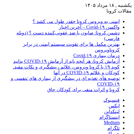
یکشنبه , ۱۸ مرداد ۱۴۰۵
مقالات کرونا
ایمنی به ویروس کرونا چقدر طول می کشد ؟
واکسن Covid-۱۹ – آخرین اخبار
دشمن کرونا: صابون یا ضد عفونی‌کننده دست ؟ (دوبله
فارسی)
بهترین مکمل ها برای تقویت سیستم ایمنی در برابر
کروناویروس
درمان بیماری Covid-۱۹
آزمایش کرونا، هر آنچه باید از آزمایش COVID-۱۹ بدانید
کوید ۱۹ یا کرونا ویروس، علائم ، پیشگیری و نکات مفید.
کودکان و علائم COVID-۱۹ در آنها
توصیه های تغذیه ای در پیشگیری از بیماری های تنفسی و
COVID-۱۹
کرونا و اثرات منفی برای کودکان چاق
فیسبوک
ایکس
لینکداین
اینستاگرام
Medium
تلگرام
خوراک