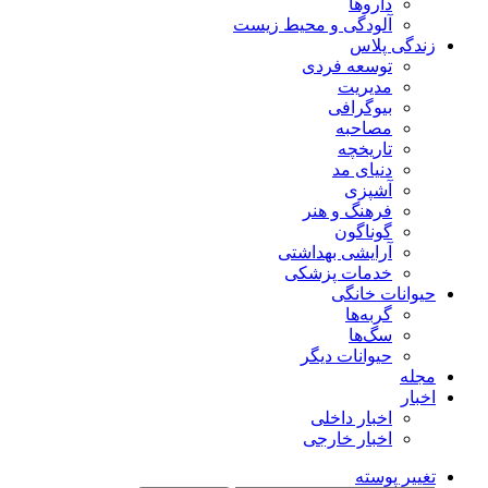
داروها
آلودگی و محیط زیست
زندگی پلاس
توسعه فردی
مدیریت
بیوگرافی
مصاحبه
تاریخچه
دنیای مد
آشپزی
فرهنگ و هنر
گوناگون
آرایشی بهداشتی
خدمات پزشکی
حیوانات خانگی
گربه‌ها
سگ‌ها
حیوانات دیگر
مجله
اخبار
اخبار داخلی
اخبار خارجی
تغییر پوسته