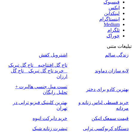
فیسبوک
ایکس
لینکداین
اینستاگرام
Medium
تلگرام
خوراک
تبلیغات متنی
زندگی سالم
اشتروبل کفش
تاج گل افتتاحیه _ تاج گل تبریک
لایه سازان دماوند
_ خرید تاج گل تبریک _ تاج گل
ارزان
تست میل جنسی هالبرت +
بهترین کادو برای دختر
تحلیل رایگان
خرید قسطی لباس زنانه و
بهترین کلینیک فیزیو تراپی در
مردانه
تهران
قیمت سمعک اتیکن
خرید دایرکت انبوه
دستگاه کربوکسی تراپی
تیشرت زنانه شیک