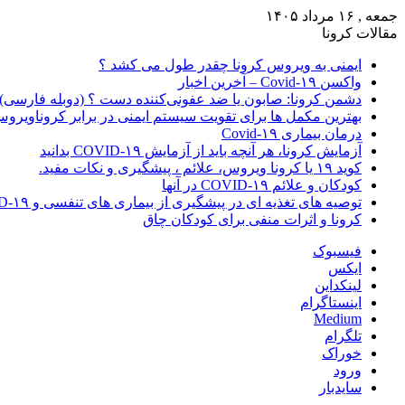
جمعه , ۱۶ مرداد ۱۴۰۵
مقالات کرونا
ایمنی به ویروس کرونا چقدر طول می کشد ؟
واکسن Covid-۱۹ – آخرین اخبار
دشمن کرونا: صابون یا ضد عفونی‌کننده دست ؟ (دوبله فارسی)
بهترین مکمل ها برای تقویت سیستم ایمنی در برابر کروناویرو
درمان بیماری Covid-۱۹
آزمایش کرونا، هر آنچه باید از آزمایش COVID-۱۹ بدانید
کوید ۱۹ یا کرونا ویروس، علائم ، پیشگیری و نکات مفید.
کودکان و علائم COVID-۱۹ در آنها
توصیه های تغذیه ای در پیشگیری از بیماری های تنفسی و COVID-۱۹
کرونا و اثرات منفی برای کودکان چاق
فیسبوک
ایکس
لینکداین
اینستاگرام
Medium
تلگرام
خوراک
ورود
سایدبار