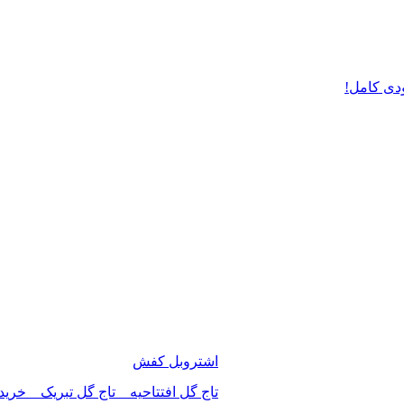
دی کامل!
اشتروبل کفش
تاج گل افتتاحیه _ تاج گل تبریک _ خرید