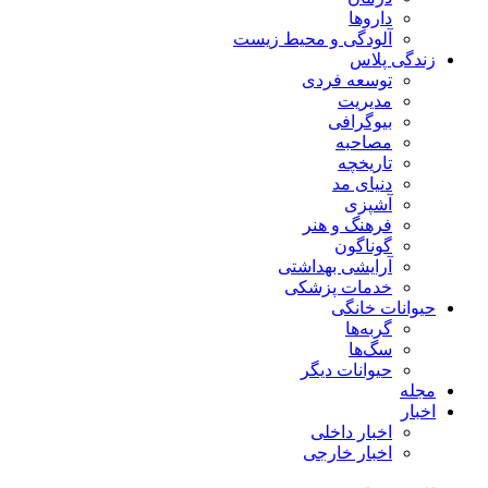
داروها
آلودگی و محیط زیست
زندگی پلاس
توسعه فردی
مدیریت
بیوگرافی
مصاحبه
تاریخچه
دنیای مد
آشپزی
فرهنگ و هنر
گوناگون
آرایشی بهداشتی
خدمات پزشکی
حیوانات خانگی
گربه‌ها
سگ‌ها
حیوانات دیگر
مجله
اخبار
اخبار داخلی
اخبار خارجی