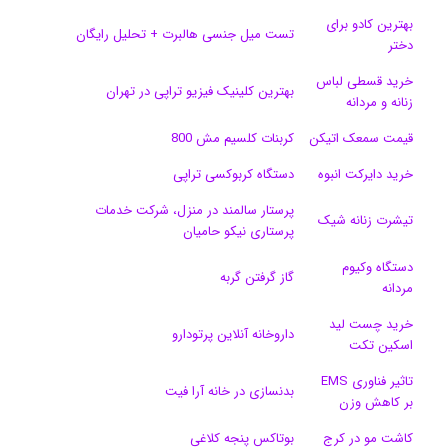
ی
گ
بهترین کادو برای
تست میل جنسی هالبرت + تحلیل رایگان
دختر
ن
ر
خرید قسطی لباس
ا
بهترین کلینیک فیزیو تراپی در تهران
زنانه و مردانه
م
قیمت سمعک اتیکن
کربنات کلسیم مش 800
خرید دایرکت انبوه
دستگاه کربوکسی تراپی
پرستار سالمند در منزل، شرکت خدمات
تیشرت زنانه شیک
پرستاری نیکو حامیان
دستگاه وکیوم
گاز گرفتن گربه
مردانه
خرید چست لید
داروخانه آنلاین پرتودارو
اسکین تکت
تاثیر فناوری EMS
بدنسازی در خانه آرا فیت
بر کاهش وزن
کاشت مو در کرج
بوتاکس پنجه کلاغی