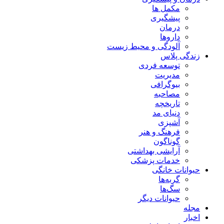
مکمل ها
پیشگیری
درمان
داروها
آلودگی و محیط زیست
زندگی پلاس
توسعه فردی
مدیریت
بیوگرافی
مصاحبه
تاریخچه
دنیای مد
آشپزی
فرهنگ و هنر
گوناگون
آرایشی بهداشتی
خدمات پزشکی
حیوانات خانگی
گربه‌ها
سگ‌ها
حیوانات دیگر
مجله
اخبار