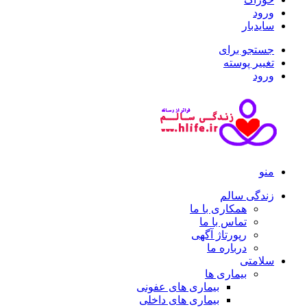
ورود
سایدبار
جستجو برای
تغییر پوسته
ورود
منو
زندگی سالم
همکاری با ما
تماس با ما
رپورتاژ آگهی
درباره ما
سلامتی
بیماری ها
بیماری های عفونی
بیماری های داخلی