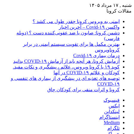
شنبه , ۱۷ مرداد ۱۴۰۵
مقالات کرونا
ایمنی به ویروس کرونا چقدر طول می کشد ؟
واکسن Covid-۱۹ – آخرین اخبار
دشمن کرونا: صابون یا ضد عفونی‌کننده دست ؟ (دوبله
فارسی)
بهترین مکمل ها برای تقویت سیستم ایمنی در برابر
کروناویروس
درمان بیماری Covid-۱۹
آزمایش کرونا، هر آنچه باید از آزمایش COVID-۱۹ بدانید
کوید ۱۹ یا کرونا ویروس، علائم ، پیشگیری و نکات مفید.
کودکان و علائم COVID-۱۹ در آنها
توصیه های تغذیه ای در پیشگیری از بیماری های تنفسی و
COVID-۱۹
کرونا و اثرات منفی برای کودکان چاق
فیسبوک
ایکس
لینکداین
اینستاگرام
Medium
تلگرام
خوراک