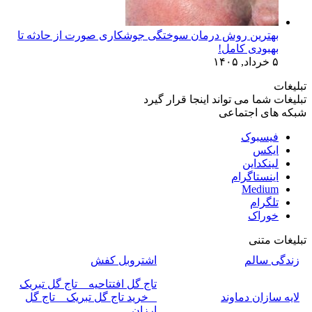
بهترین روش درمان سوختگی جوشکاری صورت از حادثه تا
بهبودی کامل!
۵ خرداد, ۱۴۰۵
تبلیغات
تبلیغات شما می تواند اینجا قرار گیرد
شبکه های اجتماعی
فیسبوک
ایکس
لینکداین
اینستاگرام
Medium
تلگرام
خوراک
تبلیغات متنی
زندگی سالم
اشتروبل کفش
تاج گل افتتاحیه _ تاج گل تبریک
لایه سازان دماوند
_ خرید تاج گل تبریک _ تاج گل
ارزان