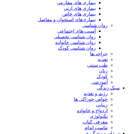
بیماری های مقاربتی
بیماری های ارثی
بیماری های خاص
بیماری‌های استخوان و مفاصل
روان شناسی
آسیب های اجتماعی
روان شناسی تحصیلی
روان شناسی خانواده
روان شناسی کودک
جراحی‌ها
تغذیه
طب سنتی
زنان
کودک
آموزشی
سبک زندگی
رژیم و تغذیه
خواص خوراکی ها
زیبایی
ازدواج و خانواده
تکنولوژی
معرفی کتاب
تناسب اندام
درمان و پیشگیری