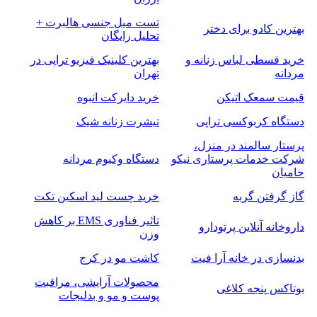
تست میل جنسی هالبرت +
بهترین کادو برای دختر
تحلیل رایگان
خرید قسطی لباس زنانه و
بهترین کلینیک فیزیو تراپی در
مردانه
تهران
قیمت سمعک اتیکن
خرید دایرکت انبوه
دستگاه کربوکسی تراپی
تیشرت زنانه شیک
پرستار سالمند در منزل،
شرکت خدمات پرستاری نیکو
دستگاه وکیوم مردانه
حامیان
گاز گرفتن گربه
خرید چست لید اسکین تکت
تاثیر فناوری EMS بر کاهش
داروخانه آنلاین پرتودارو
وزن
بدنسازی در خانه آرا فیت
کاشت مو در کرج
محصولات آرایشی، مراقبت
بوتاکس پنجه کلاغی
پوست و مو و بدلیجات