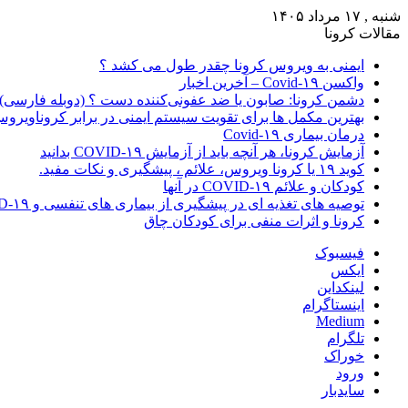
شنبه , ۱۷ مرداد ۱۴۰۵
مقالات کرونا
ایمنی به ویروس کرونا چقدر طول می کشد ؟
واکسن Covid-۱۹ – آخرین اخبار
دشمن کرونا: صابون یا ضد عفونی‌کننده دست ؟ (دوبله فارسی)
بهترین مکمل ها برای تقویت سیستم ایمنی در برابر کروناویرو
درمان بیماری Covid-۱۹
آزمایش کرونا، هر آنچه باید از آزمایش COVID-۱۹ بدانید
کوید ۱۹ یا کرونا ویروس، علائم ، پیشگیری و نکات مفید.
کودکان و علائم COVID-۱۹ در آنها
توصیه های تغذیه ای در پیشگیری از بیماری های تنفسی و COVID-۱۹
کرونا و اثرات منفی برای کودکان چاق
فیسبوک
ایکس
لینکداین
اینستاگرام
Medium
تلگرام
خوراک
ورود
سایدبار