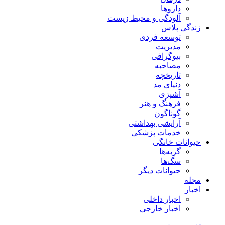
داروها
آلودگی و محیط زیست
زندگی پلاس
توسعه فردی
مدیریت
بیوگرافی
مصاحبه
تاریخچه
دنیای مد
آشپزی
فرهنگ و هنر
گوناگون
آرایشی بهداشتی
خدمات پزشکی
حیوانات خانگی
گربه‌ها
سگ‌ها
حیوانات دیگر
مجله
اخبار
اخبار داخلی
اخبار خارجی