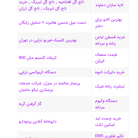
تاج گل افتتاحیه _ تاج گل تبریک _ خرید
ک
ا
ا
m
م
لایه سازان دماوند
تاج گل تبریک _ تاج گل ارزان
ی
گ
بهترین کادو برای
تست میل جنسی هالبرت + تحلیل رایگان
دختر
ن
ر
خرید قسطی لباس
ا
بهترین کلینیک فیزیو تراپی در تهران
زنانه و مردانه
م
قیمت سمعک
کربنات کلسیم مش 800
اتیکن
خرید دایرکت انبوه
دستگاه کربوکسی تراپی
پرستار سالمند در منزل، شرکت خدمات
تیشرت زنانه شیک
پرستاری نیکو حامیان
دستگاه وکیوم
گاز گرفتن گربه
مردانه
خرید چست لید
داروخانه آنلاین پرتودارو
اسکین تکت
تاثیر فناوری EMS