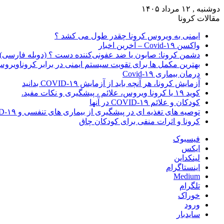
دوشنبه , ۱۲ مرداد ۱۴۰۵
مقالات کرونا
ایمنی به ویروس کرونا چقدر طول می کشد ؟
واکسن Covid-۱۹ – آخرین اخبار
دشمن کرونا: صابون یا ضد عفونی‌کننده دست ؟ (دوبله فارسی)
بهترین مکمل ها برای تقویت سیستم ایمنی در برابر کروناویرو
درمان بیماری Covid-۱۹
آزمایش کرونا، هر آنچه باید از آزمایش COVID-۱۹ بدانید
کوید ۱۹ یا کرونا ویروس، علائم ، پیشگیری و نکات مفید.
کودکان و علائم COVID-۱۹ در آنها
توصیه های تغذیه ای در پیشگیری از بیماری های تنفسی و COVID-۱۹
کرونا و اثرات منفی برای کودکان چاق
فیسبوک
ایکس
لینکداین
اینستاگرام
Medium
تلگرام
خوراک
ورود
سایدبار