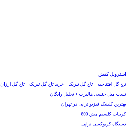
اشتروبل کفش
تاج گل افتتاحیه _ تاج گل تبریک _ خرید تاج گل تبریک _ تاج گل ارزان
تست میل جنسی هالبرت + تحلیل رایگان
بهترین کلینیک فیزیو تراپی در تهران
کربنات کلسیم مش 800
دستگاه کربوکسی تراپی