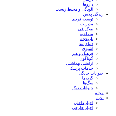
داروها
آلودگی و محیط زیست
زندگی پلاس
توسعه فردی
مدیریت
بیوگرافی
مصاحبه
تاریخچه
دنیای مد
آشپزی
فرهنگ و هنر
گوناگون
آرایشی بهداشتی
خدمات پزشکی
حیوانات خانگی
گربه‌ها
سگ‌ها
حیوانات دیگر
مجله
اخبار
اخبار داخلی
اخبار خارجی