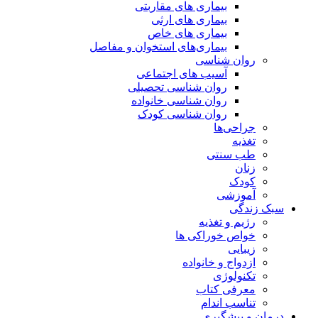
بیماری های مقاربتی
بیماری های ارثی
بیماری های خاص
بیماری‌های استخوان و مفاصل
روان شناسی
آسیب های اجتماعی
روان شناسی تحصیلی
روان شناسی خانواده
روان شناسی کودک
جراحی‌ها
تغذیه
طب سنتی
زنان
کودک
آموزشی
سبک زندگی
رژیم و تغذیه
خواص خوراکی ها
زیبایی
ازدواج و خانواده
تکنولوژی
معرفی کتاب
تناسب اندام
درمان و پیشگیری