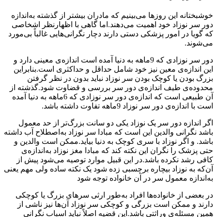
خوشبختانه این روزها می‌بینیم که مادران بیشتر از گذشته به‌اندازه
دور سر نوزاد خود اهمیت می‌دهند.اما گاهی با اظهارنظر اشخاصی
که گویا در امور پزشکی دستی دارند دچار نگرانی‌هایی غالباً بی‌مورد
می‌شوند.
دور سر نوزادی که 9ماهه به دنیا آمده است اندازه‌ی معینی دارد و
این اندازه‌ی معین نیز خود شامل حداقل و حداکثری است.بنابراین
بزرگ بودن یا کوچک بودن سر نوزاد نباید بدون در نظر گرفتن
محدوده‌ی طیف اندازه‌ی دور سر بررسی و قضاوت شود.گذشته از
آن طبیعی است که اندازه‌ی دور سر نوزادی که 6ماهه به دنیا آمده
است با اندازه‌ی دور سر نوزاد 9ماهه تفاوت داشته باشد.
اگر اندازه دور سر یک نوزاد یکی دو سانت بزرگ‌تر از حد معمول
باشد نگرانی والدین این است که مبادا سر نوزاد به‌اصطلاح آب داشته
باشد. و اگر نوزاد با سری کوچک به دنیا بیاید.ممکن است والدین و
حتی پزشک را نگران این نکته کند که مبادا مغز نوزاد به‌اندازه‌ی
کافی رشد نکرده باشد.در این قبیل موارد توصیه می‌شود پیش از
آن‌که به نوزاد بیچاره برچسبی زده شود یک نکته ساده ولی مهم یعنی
به‌اندازه معمول سر در آن خانواده توجه شود
در بعضی از خانواده‌ها افراد به‌طور ارثی سرهای بزرگ یا کوچکی
دارند و ممکن است بزرگی و کوچکی سر نوزاد آن‌ها نیز ناشی از
همین مسئله‌ی وراثتی باشد.این قضیه اصلاً نباید اسباب نگرانی