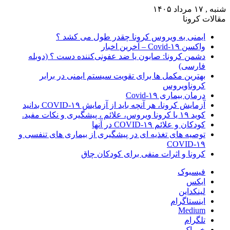
شنبه , ۱۷ مرداد ۱۴۰۵
مقالات کرونا
ایمنی به ویروس کرونا چقدر طول می کشد ؟
واکسن Covid-۱۹ – آخرین اخبار
دشمن کرونا: صابون یا ضد عفونی‌کننده دست ؟ (دوبله
فارسی)
بهترین مکمل ها برای تقویت سیستم ایمنی در برابر
کروناویروس
درمان بیماری Covid-۱۹
آزمایش کرونا، هر آنچه باید از آزمایش COVID-۱۹ بدانید
کوید ۱۹ یا کرونا ویروس، علائم ، پیشگیری و نکات مفید.
کودکان و علائم COVID-۱۹ در آنها
توصیه های تغذیه ای در پیشگیری از بیماری های تنفسی و
COVID-۱۹
کرونا و اثرات منفی برای کودکان چاق
فیسبوک
ایکس
لینکداین
اینستاگرام
Medium
تلگرام
خوراک