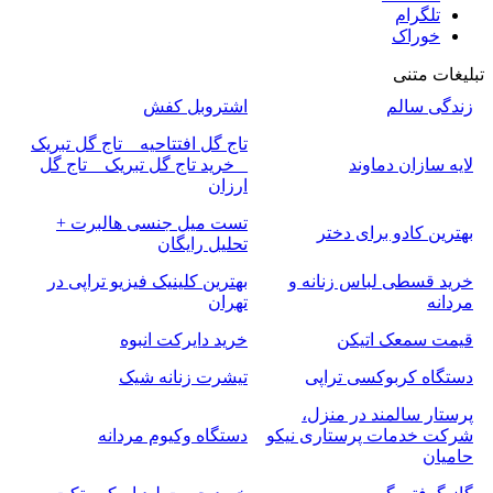
تلگرام
خوراک
تبلیغات متنی
زندگی سالم
اشتروبل کفش
تاج گل افتتاحیه _ تاج گل تبریک
لایه سازان دماوند
_ خرید تاج گل تبریک _ تاج گل
ارزان
تست میل جنسی هالبرت +
بهترین کادو برای دختر
تحلیل رایگان
خرید قسطی لباس زنانه و
بهترین کلینیک فیزیو تراپی در
مردانه
تهران
قیمت سمعک اتیکن
خرید دایرکت انبوه
دستگاه کربوکسی تراپی
تیشرت زنانه شیک
پرستار سالمند در منزل،
شرکت خدمات پرستاری نیکو
دستگاه وکیوم مردانه
حامیان