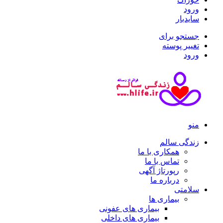
ورود
سایدبار
جستجو برای
تغییر پوسته
ورود
منو
زندگی سالم
همکاری با ما
تماس با ما
رپورتاژ آگهی
درباره ما
سلامتی
بیماری ها
بیماری های عفونی
بیماری های داخلی