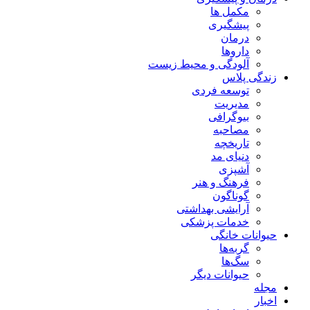
مکمل ها
پیشگیری
درمان
داروها
آلودگی و محیط زیست
زندگی پلاس
توسعه فردی
مدیریت
بیوگرافی
مصاحبه
تاریخچه
دنیای مد
آشپزی
فرهنگ و هنر
گوناگون
آرایشی بهداشتی
خدمات پزشکی
حیوانات خانگی
گربه‌ها
سگ‌ها
حیوانات دیگر
مجله
اخبار