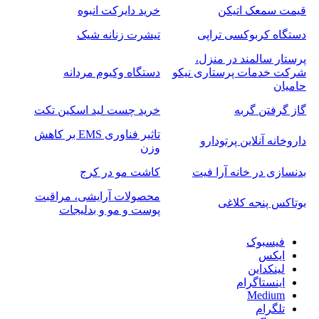
قیمت سمعک اتیکن
خرید دایرکت انبوه
دستگاه کربوکسی تراپی
تیشرت زنانه شیک
پرستار سالمند در منزل،
شرکت خدمات پرستاری نیکو
دستگاه وکیوم مردانه
حامیان
گاز گرفتن گربه
خرید چست لید اسکین تکت
تاثیر فناوری EMS بر کاهش
داروخانه آنلاین پرتودارو
وزن
بدنسازی در خانه آرا فیت
کاشت مو در کرج
محصولات آرایشی، مراقبت
بوتاکس پنجه کلاغی
پوست و مو و بدلیجات
فیسبوک
ایکس
لینکداین
اینستاگرام
Medium
تلگرام