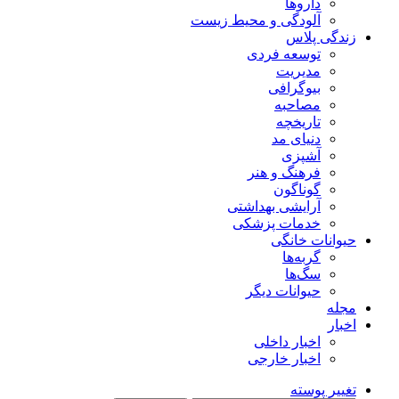
داروها
آلودگی و محیط زیست
زندگی پلاس
توسعه فردی
مدیریت
بیوگرافی
مصاحبه
تاریخچه
دنیای مد
آشپزی
فرهنگ و هنر
گوناگون
آرایشی بهداشتی
خدمات پزشکی
حیوانات خانگی
گربه‌ها
سگ‌ها
حیوانات دیگر
مجله
اخبار
اخبار داخلی
اخبار خارجی
تغییر پوسته