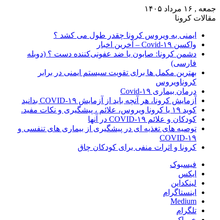
جمعه , ۱۶ مرداد ۱۴۰۵
مقالات کرونا
ایمنی به ویروس کرونا چقدر طول می کشد ؟
واکسن Covid-۱۹ – آخرین اخبار
دشمن کرونا: صابون یا ضد عفونی‌کننده دست ؟ (دوبله
فارسی)
بهترین مکمل ها برای تقویت سیستم ایمنی در برابر
کروناویروس
درمان بیماری Covid-۱۹
آزمایش کرونا، هر آنچه باید از آزمایش COVID-۱۹ بدانید
کوید ۱۹ یا کرونا ویروس، علائم ، پیشگیری و نکات مفید.
کودکان و علائم COVID-۱۹ در آنها
توصیه های تغذیه ای در پیشگیری از بیماری های تنفسی و
COVID-۱۹
کرونا و اثرات منفی برای کودکان چاق
فیسبوک
ایکس
لینکداین
اینستاگرام
Medium
تلگرام
خوراک