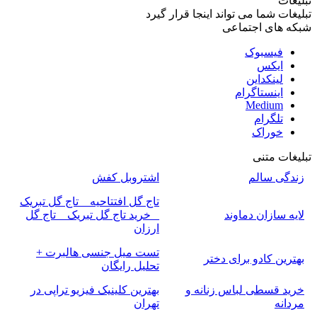
تبلیغات
تبلیغات شما می تواند اینجا قرار گیرد
شبکه های اجتماعی
فیسبوک
ایکس
لینکداین
اینستاگرام
Medium
تلگرام
خوراک
تبلیغات متنی
زندگی سالم
اشتروبل کفش
تاج گل افتتاحیه _ تاج گل تبریک
لایه سازان دماوند
_ خرید تاج گل تبریک _ تاج گل
ارزان
تست میل جنسی هالبرت +
بهترین کادو برای دختر
تحلیل رایگان
خرید قسطی لباس زنانه و
بهترین کلینیک فیزیو تراپی در
مردانه
تهران