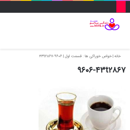
منو
ورود
تغییر پو
جس
خانه
|
خواص خوراکی ها : قسمت اول
|
۹۶۰۶-۴۳t۲۸۶۷
۹۶۰۶-۴۳t۲۸۶۷