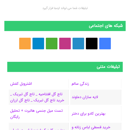
تبلیغات شما می تواند اینجا قرار گیرد
شبکه های اجتماعی
ف
ا
ل
ا
M
ت
خ
ی
ی
ی
ی
e
ل
و
س
ک
ن
ن
d
گ
ر
تبلیغات متنی
ب
س
ک
س
i
ر
ا
زندگی سالم
اشتروبل کفش
و
د
ت
u
ا
ک
تاج گل افتتاحیه _ تاج گل تبریک _
لایه سازان دماوند
خرید تاج گل تبریک _ تاج گل ارزان
ک
ا
ا
m
م
تست میل جنسی هالبرت + تحلیل
ی
گ
بهترین کادو برای دختر
رایگان
ن
ر
خرید قسطی لباس زنانه و