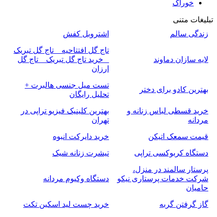
خوراک
تبلیغات متنی
زندگی سالم
اشتروبل کفش
تاج گل افتتاحیه _ تاج گل تبریک
لایه سازان دماوند
_ خرید تاج گل تبریک _ تاج گل
ارزان
تست میل جنسی هالبرت +
بهترین کادو برای دختر
تحلیل رایگان
خرید قسطی لباس زنانه و
بهترین کلینیک فیزیو تراپی در
مردانه
تهران
قیمت سمعک اتیکن
خرید دایرکت انبوه
دستگاه کربوکسی تراپی
تیشرت زنانه شیک
پرستار سالمند در منزل،
شرکت خدمات پرستاری نیکو
دستگاه وکیوم مردانه
حامیان
گاز گرفتن گربه
خرید چست لید اسکین تکت