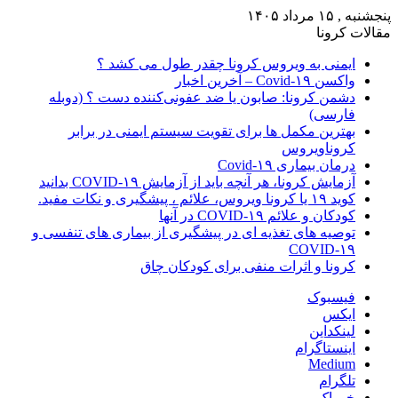
پنجشنبه , ۱۵ مرداد ۱۴۰۵
مقالات کرونا
ایمنی به ویروس کرونا چقدر طول می کشد ؟
واکسن Covid-۱۹ – آخرین اخبار
دشمن کرونا: صابون یا ضد عفونی‌کننده دست ؟ (دوبله
فارسی)
بهترین مکمل ها برای تقویت سیستم ایمنی در برابر
کروناویروس
درمان بیماری Covid-۱۹
آزمایش کرونا، هر آنچه باید از آزمایش COVID-۱۹ بدانید
کوید ۱۹ یا کرونا ویروس، علائم ، پیشگیری و نکات مفید.
کودکان و علائم COVID-۱۹ در آنها
توصیه های تغذیه ای در پیشگیری از بیماری های تنفسی و
COVID-۱۹
کرونا و اثرات منفی برای کودکان چاق
فیسبوک
ایکس
لینکداین
اینستاگرام
Medium
تلگرام
خوراک