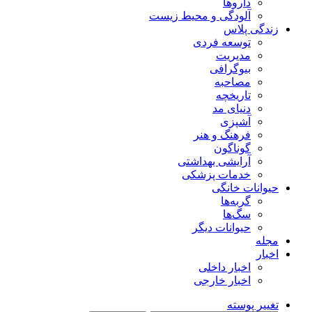
داروها
آلودگی و محیط زیست
زندگی پلاس
توسعه فردی
مدیریت
بیوگرافی
مصاحبه
تاریخچه
دنیای مد
آشپزی
فرهنگ و هنر
گوناگون
آرایشی بهداشتی
خدمات پزشکی
حیوانات خانگی
گربه‌ها
سگ‌ها
حیوانات دیگر
مجله
اخبار
اخبار داخلی
اخبار خارجی
تغییر پوسته