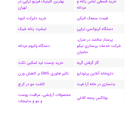
خرید قسطی لباس زنانه و
بهترین کلینیک فیزیو تراپی در
مردانه
تهران
م
قیمت سمعک اتیکن
خرید دایرکت انبوه
دستگاه کربوکسی تراپی
تیشرت زنانه شیک
پرستار سالمند در منزل،
شرکت خدمات پرستاری نیکو
دستگاه وکیوم مردانه
حامیان
گاز گرفتن گربه
خرید چست لید اسکین تکت
داروخانه آنلاین پرتودارو
تاثیر فناوری EMS بر کاهش وزن
بدنسازی در خانه آرا فیت
کاشت مو در کرج
محصولات آرایشی، مراقبت پوست
بوتاکس پنجه کلاغی
و مو و بدلیجات