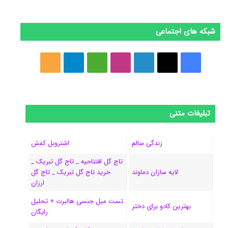
شبکه های اجتماعی
ف
ا
ل
ا
M
ت
خ
ی
ی
ی
ی
e
ل
و
س
ک
ن
ن
d
گ
ر
تبلیغات متنی
ب
س
ک
س
i
ر
ا
و
د
ت
u
ا
ک
زندگی سالم
اشتروبل کفش
تاج گل افتتاحیه _ تاج گل تبریک _
ک
ا
ا
m
م
لایه سازان دماوند
خرید تاج گل تبریک _ تاج گل
ی
گ
ارزان
تست میل جنسی هالبرت + تحلیل
ن
ر
بهترین کادو برای دختر
رایگان
ا