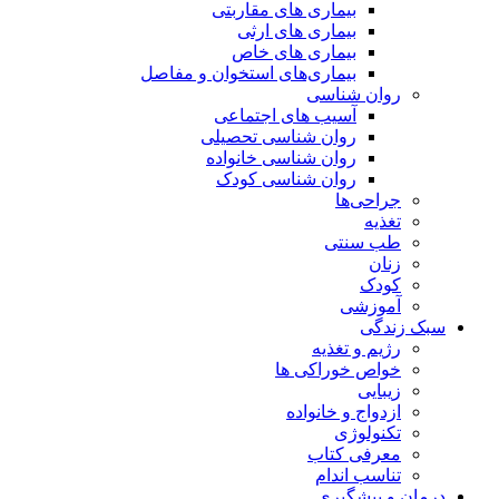
بیماری های مقاربتی
بیماری های ارثی
بیماری های خاص
بیماری‌های استخوان و مفاصل
روان شناسی
آسیب های اجتماعی
روان شناسی تحصیلی
روان شناسی خانواده
روان شناسی کودک
جراحی‌ها
تغذیه
طب سنتی
زنان
کودک
آموزشی
سبک زندگی
رژیم و تغذیه
خواص خوراکی ها
زیبایی
ازدواج و خانواده
تکنولوژی
معرفی کتاب
تناسب اندام
درمان و پیشگیری