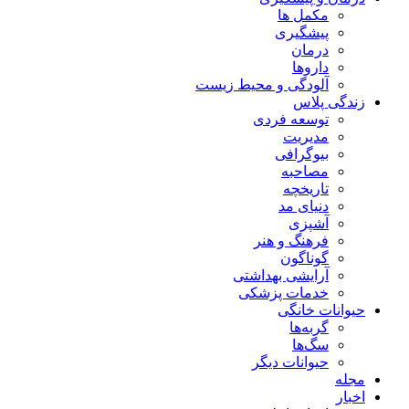
مکمل ها
پیشگیری
درمان
داروها
آلودگی و محیط زیست
زندگی پلاس
توسعه فردی
مدیریت
بیوگرافی
مصاحبه
تاریخچه
دنیای مد
آشپزی
فرهنگ و هنر
گوناگون
آرایشی بهداشتی
خدمات پزشکی
حیوانات خانگی
گربه‌ها
سگ‌ها
حیوانات دیگر
مجله
اخبار