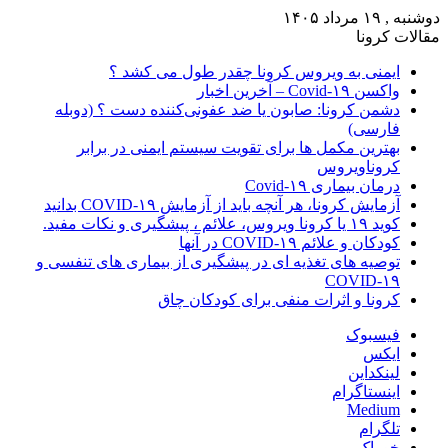
دوشنبه , ۱۹ مرداد ۱۴۰۵
مقالات کرونا
ایمنی به ویروس کرونا چقدر طول می کشد ؟
واکسن Covid-۱۹ – آخرین اخبار
دشمن کرونا: صابون یا ضد عفونی‌کننده دست ؟ (دوبله
فارسی)
بهترین مکمل ها برای تقویت سیستم ایمنی در برابر
کروناویروس
درمان بیماری Covid-۱۹
آزمایش کرونا، هر آنچه باید از آزمایش COVID-۱۹ بدانید
کوید ۱۹ یا کرونا ویروس، علائم ، پیشگیری و نکات مفید.
کودکان و علائم COVID-۱۹ در آنها
توصیه های تغذیه ای در پیشگیری از بیماری های تنفسی و
COVID-۱۹
کرونا و اثرات منفی برای کودکان چاق
فیسبوک
ایکس
لینکداین
اینستاگرام
Medium
تلگرام
خوراک