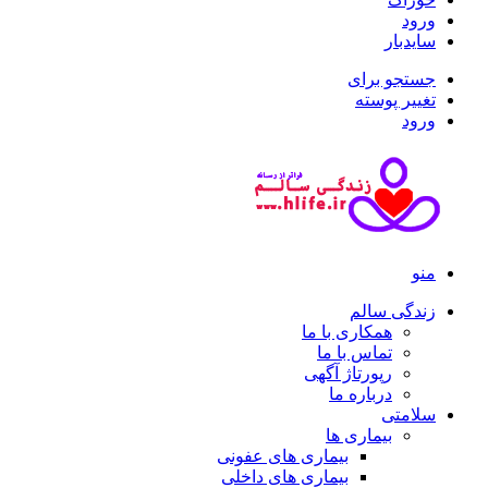
ورود
سایدبار
جستجو برای
تغییر پوسته
ورود
منو
زندگی سالم
همکاری با ما
تماس با ما
رپورتاژ آگهی
درباره ما
سلامتی
بیماری ها
بیماری های عفونی
بیماری های داخلی