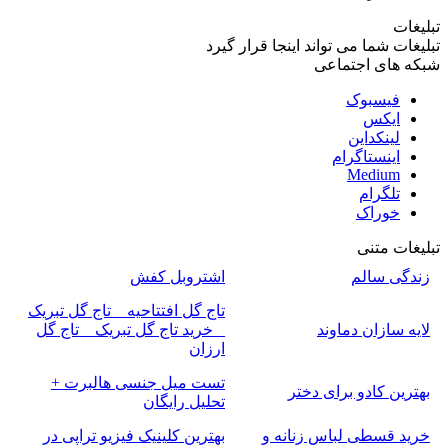
تبلیغات
تبلیغات شما می تواند اینجا قرار گیرد
شبکه های اجتماعی
فیسبوک
ایکس
لینکداین
اینستاگرام
Medium
تلگرام
خوراک
تبلیغات متنی
زندگی سالم
اشتروبل کفش
تاج گل افتتاحیه _ تاج گل تبریک
لایه سازان دماوند
_ خرید تاج گل تبریک _ تاج گل
ارزان
تست میل جنسی هالبرت +
بهترین کادو برای دختر
تحلیل رایگان
خرید قسطی لباس زنانه و
بهترین کلینیک فیزیو تراپی در