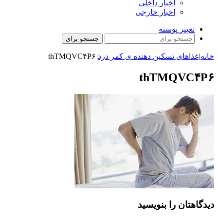
اخبار داخلی
اخبار خارجی
تغییر پوسته
جستجو برای
خانه
|
غذاهای تسکین دهنده ی کمر درد
|
thTMQVC۴P۶
thTMQVC۴P۶
دیدگاهتان را بنویسید