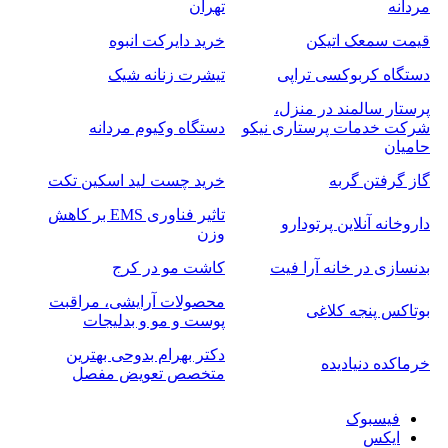
مردانه
تهران
قیمت سمعک اتیکن
خرید دایرکت انبوه
دستگاه کربوکسی تراپی
تیشرت زنانه شیک
پرستار سالمند در منزل،
شرکت خدمات پرستاری نیکو
دستگاه وکیوم مردانه
حامیان
گاز گرفتن گربه
خرید چست لید اسکین تکت
تاثیر فناوری EMS بر کاهش
داروخانه آنلاین پرتودارو
وزن
بدنسازی در خانه آرا فیت
کاشت مو در کرج
محصولات آرایشی، مراقبت
بوتاکس پنجه کلاغی
پوست و مو و بدلیجات
دکتر بهرام بدوحی بهترین
خرماکده دنیادیده
متخصص تعویض مفصل
فیسبوک
ایکس