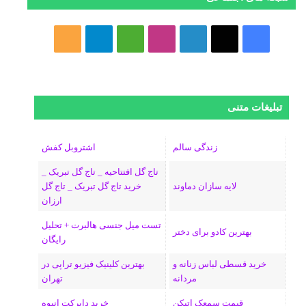
ف
ا
ل
ا
M
ت
خ
ی
ی
ی
ی
e
ل
و
س
ک
ن
ن
d
گ
ر
تبلیغات متنی
ب
س
ک
س
i
ر
ا
و
د
ت
u
ا
ک
زندگی سالم
اشتروبل کفش
تاج گل افتتاحیه _ تاج گل تبریک _
ک
ا
ا
m
م
لایه سازان دماوند
خرید تاج گل تبریک _ تاج گل
ارزان
ی
گ
تست میل جنسی هالبرت + تحلیل
ن
ر
بهترین کادو برای دختر
رایگان
ا
خرید قسطی لباس زنانه و
بهترین کلینیک فیزیو تراپی در
مردانه
تهران
م
قیمت سمعک اتیکن
خرید دایرکت انبوه