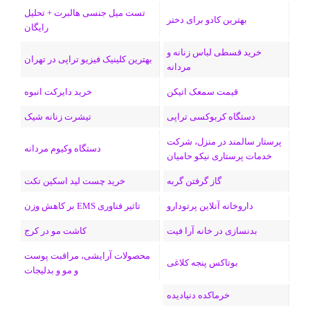
تست میل جنسی هالبرت + تحلیل
ی
گ
بهترین کادو برای دختر
رایگان
ن
ر
خرید قسطی لباس زنانه و
بهترین کلینیک فیزیو تراپی در تهران
مردانه
ا
قیمت سمعک اتیکن
خرید دایرکت انبوه
م
دستگاه کربوکسی تراپی
تیشرت زنانه شیک
پرستار سالمند در منزل، شرکت
دستگاه وکیوم مردانه
خدمات پرستاری نیکو حامیان
گاز گرفتن گربه
خرید چست لید اسکین تکت
داروخانه آنلاین پرتودارو
تاثیر فناوری EMS بر کاهش وزن
بدنسازی در خانه آرا فیت
کاشت مو در کرج
محصولات آرایشی، مراقبت پوست
بوتاکس پنجه کلاغی
و مو و بدلیجات
خرماکده دنیادیده