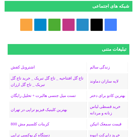
شبکه های اجتماعی
ف
ا
ل
ا
M
ت
خ
ی
ی
ی
ی
e
ل
و
س
ک
ن
ن
d
گ
ر
تبلیغات متنی
ب
س
ک
س
i
ر
ا
زندگی سالم
اشتروبل کفش
و
د
ت
u
ا
ک
تاج گل افتتاحیه _ تاج گل تبریک _ خرید تاج گل
لایه سازان دماوند
تبریک _ تاج گل ارزان
ک
ا
ا
m
م
بهترین کادو برای دختر
تست میل جنسی هالبرت + تحلیل رایگان
ی
گ
خرید قسطی لباس
ن
ر
بهترین کلینیک فیزیو تراپی در تهران
زنانه و مردانه
ا
قیمت سمعک اتیکن
کربنات کلسیم مش 800
م
خرید دایرکت انبوه
دستگاه کربوکسی تراپی