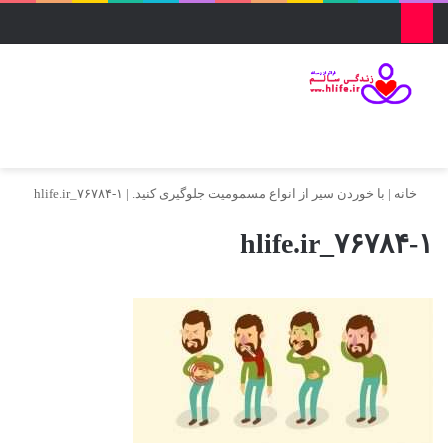
منو
ورود
تغییر پو
جس
خانه
|
با خوردن سیر از انواع مسمومیت جلوگیری کنید.
|
hlife.ir_۷۶۷۸۴-۱
hlife.ir_۷۶۷۸۴-۱