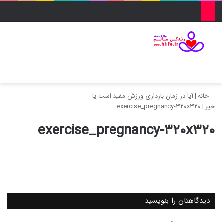
منو
ورود
تغییر پو
جس
خانه
|
آیا در زمان بارداری ورزش مفید است یا
خیر
|
exercise_pregnancy-۳۲۰x۳۲۰
exercise_pregnancy-۳۲۰x۳۲۰
دیدگاهتان را بنویسید