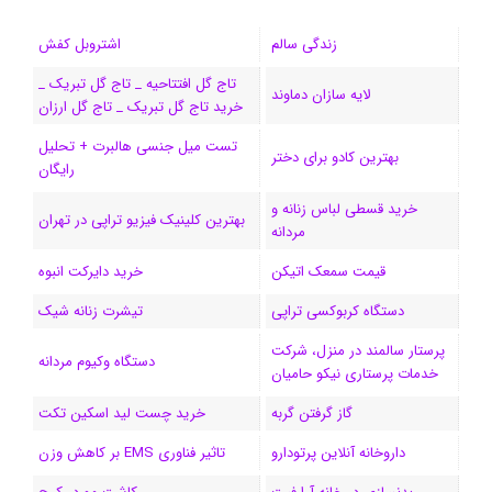
ب
س
ک
س
i
ر
ا
زندگی سالم
اشتروبل کفش
و
د
ت
u
ا
ک
تاج گل افتتاحیه _ تاج گل تبریک _
لایه سازان دماوند
خرید تاج گل تبریک _ تاج گل ارزان
ک
ا
ا
m
م
تست میل جنسی هالبرت + تحلیل
ی
گ
بهترین کادو برای دختر
رایگان
ن
ر
خرید قسطی لباس زنانه و
بهترین کلینیک فیزیو تراپی در تهران
مردانه
ا
قیمت سمعک اتیکن
خرید دایرکت انبوه
م
دستگاه کربوکسی تراپی
تیشرت زنانه شیک
پرستار سالمند در منزل، شرکت
دستگاه وکیوم مردانه
خدمات پرستاری نیکو حامیان
گاز گرفتن گربه
خرید چست لید اسکین تکت
داروخانه آنلاین پرتودارو
تاثیر فناوری EMS بر کاهش وزن