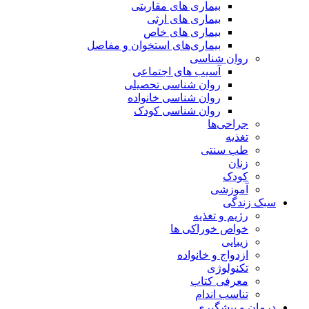
بیماری های مقاربتی
بیماری های ارثی
بیماری های خاص
بیماری‌های استخوان و مفاصل
روان شناسی
آسیب های اجتماعی
روان شناسی تحصیلی
روان شناسی خانواده
روان شناسی کودک
جراحی‌ها
تغذیه
طب سنتی
زنان
کودک
آموزشی
سبک زندگی
رژیم و تغذیه
خواص خوراکی ها
زیبایی
ازدواج و خانواده
تکنولوژی
معرفی کتاب
تناسب اندام
درمان و پیشگیری