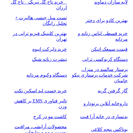
لایه سازان دماوند
_ خرید تاج گل تبریک _ تاج گل
ارزان
تست میل جنسی هالبرت +
بهترین کادو برای دختر
تحلیل رایگان
خرید قسطی لباس زنانه و
بهترین کلینیک فیزیو تراپی در
مردانه
تهران
قیمت سمعک اتیکن
خرید دایرکت انبوه
دستگاه کربوکسی تراپی
تیشرت زنانه شیک
پرستار سالمند در منزل،
شرکت خدمات پرستاری نیکو
دستگاه وکیوم مردانه
حامیان
گاز گرفتن گربه
خرید چست لید اسکین تکت
تاثیر فناوری EMS بر کاهش
داروخانه آنلاین پرتودارو
وزن
بدنسازی در خانه آرا فیت
کاشت مو در کرج
محصولات آرایشی، مراقبت
بوتاکس پنجه کلاغی
پوست و مو و بدلیجات