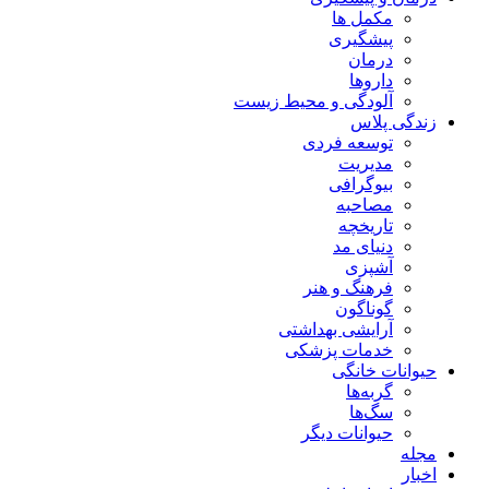
مکمل ها
پیشگیری
درمان
داروها
آلودگی و محیط زیست
زندگی پلاس
توسعه فردی
مدیریت
بیوگرافی
مصاحبه
تاریخچه
دنیای مد
آشپزی
فرهنگ و هنر
گوناگون
آرایشی بهداشتی
خدمات پزشکی
حیوانات خانگی
گربه‌ها
سگ‌ها
حیوانات دیگر
مجله
اخبار