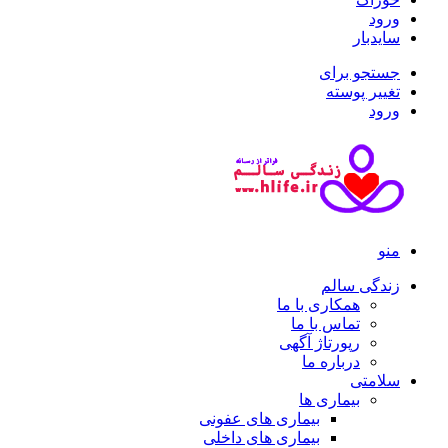
ورود
سایدبار
جستجو برای
تغییر پوسته
ورود
منو
زندگی سالم
همکاری با ما
تماس با ما
رپورتاژ آگهی
درباره ما
سلامتی
بیماری ها
بیماری های عفونی
بیماری های داخلی