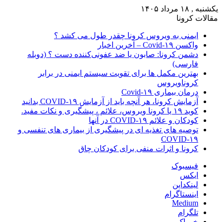
یکشنبه , ۱۸ مرداد ۱۴۰۵
مقالات کرونا
ایمنی به ویروس کرونا چقدر طول می کشد ؟
واکسن Covid-۱۹ – آخرین اخبار
دشمن کرونا: صابون یا ضد عفونی‌کننده دست ؟ (دوبله
فارسی)
بهترین مکمل ها برای تقویت سیستم ایمنی در برابر
کروناویروس
درمان بیماری Covid-۱۹
آزمایش کرونا، هر آنچه باید از آزمایش COVID-۱۹ بدانید
کوید ۱۹ یا کرونا ویروس، علائم ، پیشگیری و نکات مفید.
کودکان و علائم COVID-۱۹ در آنها
توصیه های تغذیه ای در پیشگیری از بیماری های تنفسی و
COVID-۱۹
کرونا و اثرات منفی برای کودکان چاق
فیسبوک
ایکس
لینکداین
اینستاگرام
Medium
تلگرام
خوراک