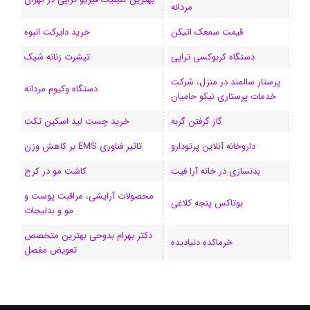
مردانه
ا
قیمت سمعک اتیکن
خرید دایرکت انبوه
م
دستگاه کربوکسی تراپی
تیشرت زنانه شیک
پرستار سالمند در منزل، شرکت
دستگاه وکیوم مردانه
خدمات پرستاری نیکو حامیان
گاز گرفتن گربه
خرید چست لید اسکین تکت
داروخانه آنلاین پرتودارو
تاثیر فناوری EMS بر کاهش وزن
بدنسازی در خانه آرا فیت
کاشت مو در کرج
محصولات آرایشی، مراقبت پوست و
بوتاکس پنجه کلاغی
مو و بدلیجات
دکتر بهرام بدوحی بهترین متخصص
خرماکده دنیادیده
تعویض مفصل