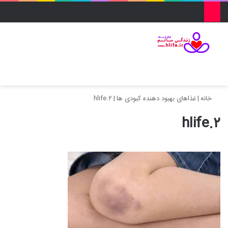
منو
ورود
تغییر پو
جس
خانه
|
غذاهای بهبود دهنده کبودی ها
|
hlife.۲
hlife.۲