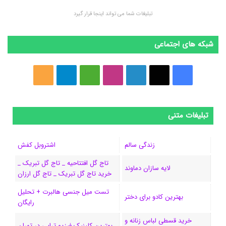
تبلیغات شما می تواند اینجا قرار گیرد
شبکه های اجتماعی
ف
ا
ل
ا
M
ت
خ
ی
ی
ی
ی
e
ل
و
س
ک
ن
ن
d
گ
ر
تبلیغات متنی
ب
س
ک
س
i
ر
ا
زندگی سالم
اشتروبل کفش
و
د
ت
u
ا
ک
تاج گل افتتاحیه _ تاج گل تبریک _
لایه سازان دماوند
خرید تاج گل تبریک _ تاج گل ارزان
ک
ا
ا
m
م
تست میل جنسی هالبرت + تحلیل
ی
گ
بهترین کادو برای دختر
رایگان
ن
ر
خرید قسطی لباس زنانه و
بهترین کلینیک فیزیو تراپی در تهران