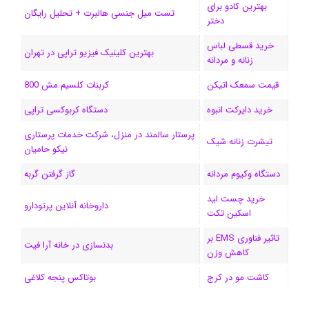
بهترین کادو برای
ی
گ
تست میل جنسی هالبرت + تحلیل رایگان
دختر
ن
ر
خرید قسطی لباس
بهترین کلینیک فیزیو تراپی در تهران
زنانه و مردانه
ا
قیمت سمعک اتیکن
کربنات کلسیم مش 800
م
خرید دایرکت انبوه
دستگاه کربوکسی تراپی
پرستار سالمند در منزل، شرکت خدمات پرستاری
تیشرت زنانه شیک
نیکو حامیان
دستگاه وکیوم مردانه
گاز گرفتن گربه
خرید چست لید
داروخانه آنلاین پرتودارو
اسکین تکت
تاثیر فناوری EMS بر
بدنسازی در خانه آرا فیت
کاهش وزن
کاشت مو در کرج
بوتاکس پنجه کلاغی