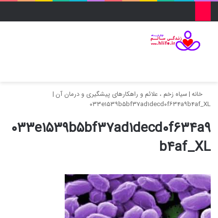
منو
ورود
تغییر پو
جس
خانه
|
سیاه زخم ، علائم و راهکارهای پیشگیری و درمان آن
|
۰۳۳e۱۵۳۹b۵bf۳۷ad۱decd۰f۶۳۴a۹b۴af_XL
۰۳۳e۱۵۳۹b۵bf۳۷ad۱decd۰f۶۳۴a۹
b۴af_XL