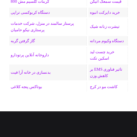
ا
قیمت سمعک اتیکن
کربنات کلسیم مش 800
م
خرید دایرکت انبوه
دستگاه کربوکسی تراپی
پرستار سالمند در منزل، شرکت خدمات
تیشرت زنانه شیک
پرستاری نیکو حامیان
دستگاه وکیوم مردانه
گاز گرفتن گربه
خرید چست لید
داروخانه آنلاین پرتودارو
اسکین تکت
تاثیر فناوری EMS بر
بدنسازی در خانه آرا فیت
کاهش وزن
کاشت مو در کرج
بوتاکس پنجه کلاغی
فیسبوک
ایکس
لینکداین
اینستاگرام
Medium
تلگرام
خوراک