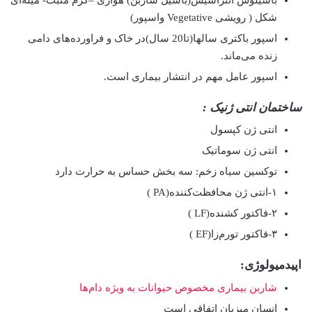
شکل ( رویشی Vegetative واسپور)
اسپور باکتری سالها(تا20 سال)در خاک و فراورده‌های دامی
زنده می‌ماند.
اسپور عامل مهم در انتشار بیماری است.
ساختمان انتی ژنیک
:
انتی ژن کپسول
انتی ژن سوماتیک
توکسین سیاه زخم: سه بخش حساس به حرارت دارد
۱-انتی ژن محافظت‌کننده(PA )
۲-فاکتور کشنده(LF )
۳-فاکتور تورم‌زا(EF )
اپیدمیولوژی:
شاربن بیماری مخصوص حیوانات به ویژه دام‌ها
انسان میزبان اتفاقی است