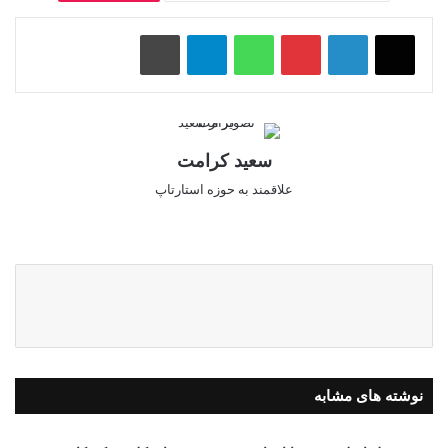
پینتریست
واتس آپ
تلگرام
چاپ
سعید کرامت
علاقمند به حوزه استارتاپ
وبس
ایک
لینک
ایت
س
دای
ن
نوشته های مشابه