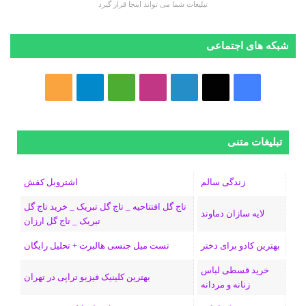
تبلیغات شما می تواند اینجا قرار گیرد
شبکه های اجتماعی
ف
ا
ل
ا
M
ت
خ
ی
ی
ی
ی
e
ل
و
س
ک
ن
ن
d
گ
ر
تبلیغات متنی
ب
س
ک
س
i
ر
ا
زندگی سالم
اشتروبل کفش
و
د
ت
u
ا
ک
تاج گل افتتاحیه _ تاج گل تبریک _ خرید تاج گل
لایه سازان دماوند
تبریک _ تاج گل ارزان
ک
ا
ا
m
م
بهترین کادو برای دختر
تست میل جنسی هالبرت + تحلیل رایگان
ی
گ
خرید قسطی لباس
ن
ر
بهترین کلینیک فیزیو تراپی در تهران
زنانه و مردانه