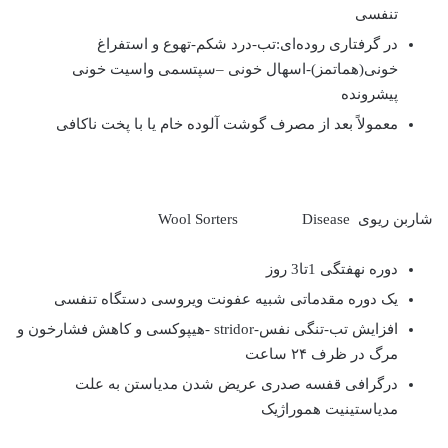
تنفسی
در گرفتاری روده‌ای:تب-درد شکم-تهوع و استفراغ
خونی(هماتمز)-اسهال خونی –سپتسمی واسیت خونی
پیشرونده
معمولاً بعد از مصرف گوشت آلوده خام یا با پخت ناکافی
شاربن ریوی Wool Sorters Disease
دوره نهفتگی 1تا3 روز
یک دوره مقدماتی شبیه عفونت ویروسی دستگاه تنفسی
افزایش تب-تنگی نفس-stridor -هیپوکسی و کاهش فشارخون و
مرگ در ظرف ۲۴ ساعت
درگرافی قفسه صدری عریض شدن مدیاستن به علت
مدیاستینیت هموراژیک