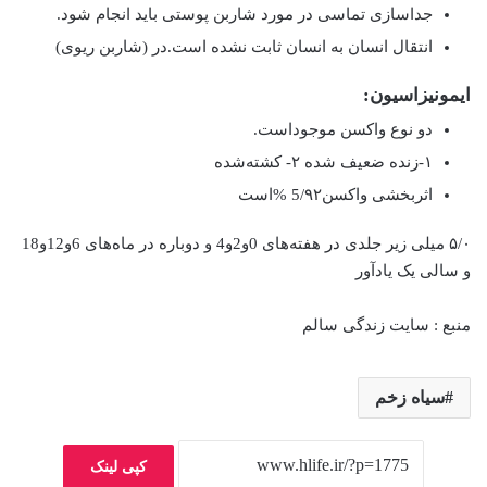
جداسازی تماسی در مورد شاربن پوستی باید انجام شود.
انتقال انسان به انسان ثابت نشده است.در (شاربن ریوی)
ایمونیزاسیون:
دو نوع واکسن موجوداست.
۱-زنده ضعیف شده ۲- کشته‌شده
اثربخشی واکسن5/۹۲ %است
۵/۰ میلی زیر جلدی در هفته‌های 0و2و4 و دوباره در ماه‌های 6و12و18
و سالی یک یادآور
منبع : سایت زندگی سالم
سیاه زخم
کپی لینک