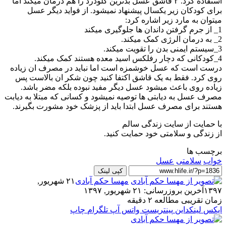
استفاده کرد. ۲ قاشق عسل بدترین گلودرد را هم درمان میکند اما
برای کودکان زیر یکسال پیشنهاد نمیشود. از فواید دیگر عسل
میتوان به مارد زیر اشاره کرد:
1_ از جرم گرفتن داندان ها جلوگیری میکند
2_ به درمان الرژی کمک میکند.
3_سیستم ایمنی بدن را تقویت میکند.
4_کودکانی که دچار رفلکس اسید معده هستند کمک میکند.
درست است که عسل خوشمزه است اما نباید در مصرف ان زیاده
روی کرد. فقط به یک قاشق اکتفا کنید چون شکر ان بالاست پس
زیاده روی باعث میشود عسل دیگر مفید نبوده بلکه مضر باشد.
مصرف عسل به دیابتی ها توصیه نمیشود و کسانی که مبتلا به دیابت
هستند برای مصرف عسل ابتدا باید از پزشک خود مشورت بگیرند.
با حمایت از سایت زندگی سالم
از زندگی و سلامتی خود حمایت کنید.
برچسب ها
خواب
سلامتی
عسل
کپی لینک
مهسا حکم آبادی
۲۱ شهریور,
۱۳۹۷
آخرین بروزرسانی: ۲۱ شهریور, ۱۳۹۷
زمان تقریبی مطالعه ۲ دقیقه
ایکس
لینکداین
پینتریست
واتس آپ
تلگرام
چاپ