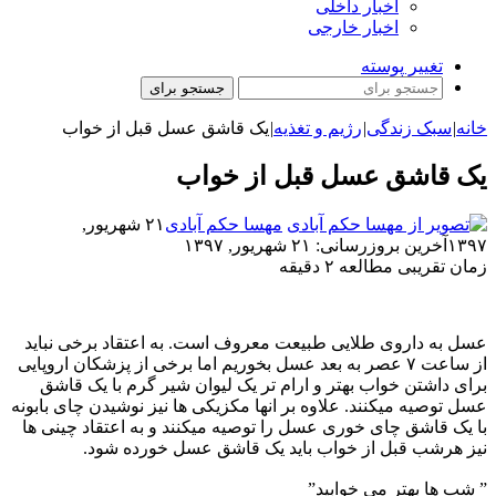
اخبار داخلی
اخبار خارجی
تغییر پوسته
جستجو برای
خانه
|
سبک زندگی
|
رژیم و تغذیه
|
یک قاشق عسل قبل از خواب
یک قاشق عسل قبل از خواب
مهسا حکم آبادی
۲۱ شهریور,
۱۳۹۷
آخرین بروزرسانی: ۲۱ شهریور, ۱۳۹۷
زمان تقریبی مطالعه ۲ دقیقه
عسل به داروی طلایی طبیعت معروف است. به اعتقاد برخی نباید
از ساعت ۷ عصر به بعد عسل بخوریم اما برخی از پزشکان اروپایی
برای داشتن خواب بهتر و ارام تر یک لیوان شیر گرم با یک قاشق
عسل توصیه میکنند. علاوه بر انها مکزیکی ها نیز نوشیدن چای بابونه
با یک قاشق چای خوری عسل را توصیه میکنند و به اعتقاد چینی ها
نیز هرشب قبل از خواب باید یک قاشق عسل خورده شود.
” شب ها بهتر می خوابید”