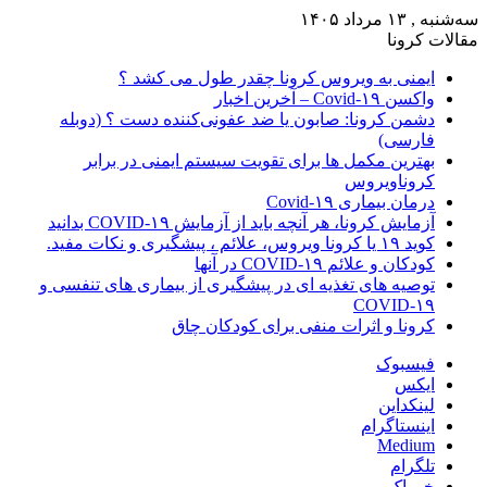
سه‌شنبه , ۱۳ مرداد ۱۴۰۵
مقالات کرونا
ایمنی به ویروس کرونا چقدر طول می کشد ؟
واکسن Covid-۱۹ – آخرین اخبار
دشمن کرونا: صابون یا ضد عفونی‌کننده دست ؟ (دوبله
فارسی)
بهترین مکمل ها برای تقویت سیستم ایمنی در برابر
کروناویروس
درمان بیماری Covid-۱۹
آزمایش کرونا، هر آنچه باید از آزمایش COVID-۱۹ بدانید
کوید ۱۹ یا کرونا ویروس، علائم ، پیشگیری و نکات مفید.
کودکان و علائم COVID-۱۹ در آنها
توصیه های تغذیه ای در پیشگیری از بیماری های تنفسی و
COVID-۱۹
کرونا و اثرات منفی برای کودکان چاق
فیسبوک
ایکس
لینکداین
اینستاگرام
Medium
تلگرام
خوراک