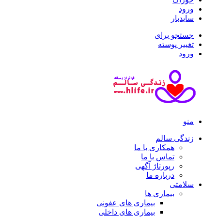
ورود
سایدبار
جستجو برای
تغییر پوسته
ورود
منو
زندگی سالم
همکاری با ما
تماس با ما
رپورتاژ آگهی
درباره ما
سلامتی
بیماری ها
بیماری های عفونی
بیماری های داخلی