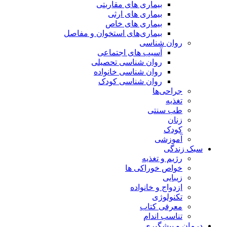
بیماری های مقاربتی
بیماری های ارثی
بیماری های خاص
بیماری‌های استخوان و مفاصل
روان شناسی
آسیب های اجتماعی
روان شناسی تحصیلی
روان شناسی خانواده
روان شناسی کودک
جراحی‌ها
تغذیه
طب سنتی
زنان
کودک
آموزشی
سبک زندگی
رژیم و تغذیه
خواص خوراکی ها
زیبایی
ازدواج و خانواده
تکنولوژی
معرفی کتاب
تناسب اندام
درمان و پیشگیری