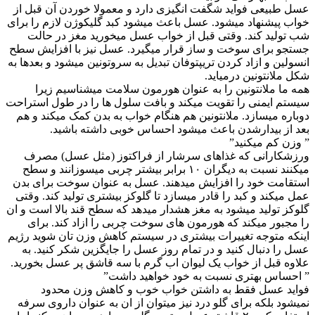
عسل طبیعی فواید شگفت انگیزی دارد و معمولا خوردن آن قبل از
خواب پیشنهاد میشود. عسل باعث میشود کبد گلیکوژن لازم را برای
شب تولید کند. وقتی قبل از خواب عسل میخورید مغز در حالت
جستجو برای سوخت و ساز قرار میگیرد. عسل نیز با افزایش سطح
انسولین و ازاد کردن تریپتوفان تبدیل به سروتونین میشود و بعدها به
شکل ملانتونین درمیاید.
همه ما ملانتونین را به عنوان هورمون سلامت میشناسیم زیرا
سیستم ایمنی را تقویت میکند و بافت سلول ها را در طول استراحت
دوباره میسازد. ملانتونین هم هنگام خواب به بدن کمک میکند و هم
بعد از بیدارشدن باعث میشود احساس خوبی داشته باشید.
” وزن کم میکنید”
ورزشکارانی که غذاهای سرشار از فراکتوز (مثل عسل) مصرف
میکنند نسبت به دیگران ۱۰ برابر بیشتر چربی میسوزانند و سطح
استقامت خود را افزایش میدهند. عسل به عنوان سوخت برای بدن
عمل میکند و کبد را قادر میسازد تا گلوکز بیشتری تولید کند. وقتی
گلوکز تولید میشود به مغز هشدار میدهد که سطح قند بالا است و ان
را مجبور میکند که هورمون های سوخت چربی را ازاد کند. برای
اینکه متوجه تغییرات بیشتری در سیستم کاهش وزن تان شوید رژیم
عسل را دنبال کنید و در تمام روز عسل را جایگزین شکر کنید. به
علاوه قبل از خواب یک لیوان اب گرم با سه قاشق پر عسل بخورید.
” احساس بهتری نسبت به خود خواهید داشت”
فواید عسل فقط به داشتن خواب خوب و کاهش وزن محدود
نمیشود بلکه برای گلو درد نیز میتوان از ان به عنوان داروی سرفه