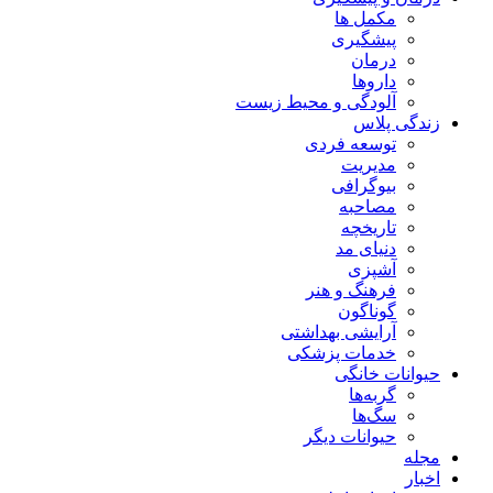
مکمل ها
پیشگیری
درمان
داروها
آلودگی و محیط زیست
زندگی پلاس
توسعه فردی
مدیریت
بیوگرافی
مصاحبه
تاریخچه
دنیای مد
آشپزی
فرهنگ و هنر
گوناگون
آرایشی بهداشتی
خدمات پزشکی
حیوانات خانگی
گربه‌ها
سگ‌ها
حیوانات دیگر
مجله
اخبار