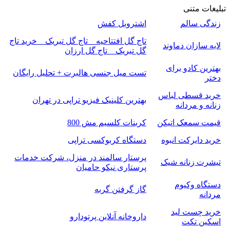
تبلیغات متنی
زندگی سالم
اشتروبل کفش
تاج گل افتتاحیه _ تاج گل تبریک _ خرید تاج
لایه سازان دماوند
گل تبریک _ تاج گل ارزان
بهترین کادو برای
تست میل جنسی هالبرت + تحلیل رایگان
دختر
خرید قسطی لباس
بهترین کلینیک فیزیو تراپی در تهران
زنانه و مردانه
قیمت سمعک اتیکن
کربنات کلسیم مش 800
خرید دایرکت انبوه
دستگاه کربوکسی تراپی
پرستار سالمند در منزل، شرکت خدمات
تیشرت زنانه شیک
پرستاری نیکو حامیان
دستگاه وکیوم
گاز گرفتن گربه
مردانه
خرید چست لید
داروخانه آنلاین پرتودارو
اسکین تکت