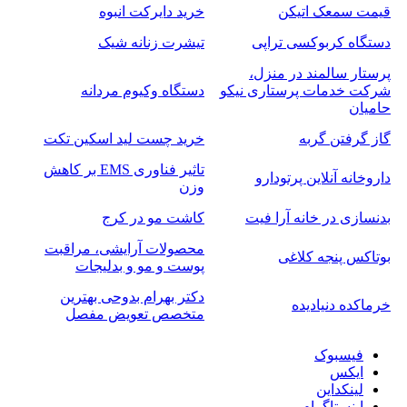
قیمت سمعک اتیکن
خرید دایرکت انبوه
دستگاه کربوکسی تراپی
تیشرت زنانه شیک
پرستار سالمند در منزل،
شرکت خدمات پرستاری نیکو
دستگاه وکیوم مردانه
حامیان
گاز گرفتن گربه
خرید چست لید اسکین تکت
تاثیر فناوری EMS بر کاهش
داروخانه آنلاین پرتودارو
وزن
بدنسازی در خانه آرا فیت
کاشت مو در کرج
محصولات آرایشی، مراقبت
بوتاکس پنجه کلاغی
پوست و مو و بدلیجات
دکتر بهرام بدوحی بهترین
خرماکده دنیادیده
متخصص تعویض مفصل
فیسبوک
ایکس
لینکداین
اینستاگرام