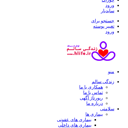
ورود
سایدبار
جستجو برای
تغییر پوسته
ورود
منو
زندگی سالم
همکاری با ما
تماس با ما
رپورتاژ آگهی
درباره ما
سلامتی
بیماری ها
بیماری های عفونی
بیماری های داخلی