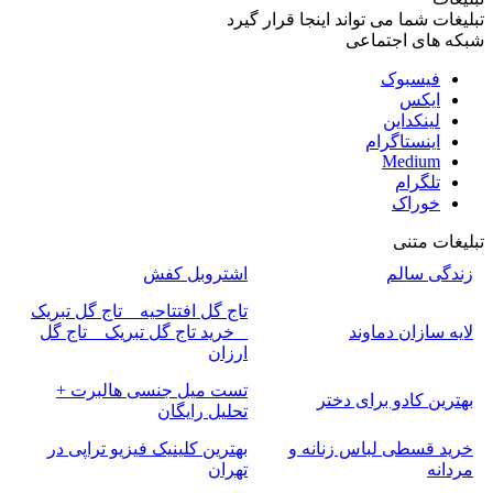
تبلیغات شما می تواند اینجا قرار گیرد
شبکه های اجتماعی
فیسبوک
ایکس
لینکداین
اینستاگرام
Medium
تلگرام
خوراک
تبلیغات متنی
زندگی سالم
اشتروبل کفش
تاج گل افتتاحیه _ تاج گل تبریک
لایه سازان دماوند
_ خرید تاج گل تبریک _ تاج گل
ارزان
تست میل جنسی هالبرت +
بهترین کادو برای دختر
تحلیل رایگان
خرید قسطی لباس زنانه و
بهترین کلینیک فیزیو تراپی در
مردانه
تهران