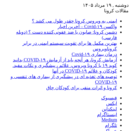
دوشنبه , ۱۹ مرداد ۱۴۰۵
مقالات کرونا
ایمنی به ویروس کرونا چقدر طول می کشد ؟
واکسن Covid-۱۹ – آخرین اخبار
دشمن کرونا: صابون یا ضد عفونی‌کننده دست ؟ (دوبله
فارسی)
بهترین مکمل ها برای تقویت سیستم ایمنی در برابر
کروناویروس
درمان بیماری Covid-۱۹
آزمایش کرونا، هر آنچه باید از آزمایش COVID-۱۹ بدانید
کوید ۱۹ یا کرونا ویروس، علائم ، پیشگیری و نکات مفید.
کودکان و علائم COVID-۱۹ در آنها
توصیه های تغذیه ای در پیشگیری از بیماری های تنفسی و
COVID-۱۹
کرونا و اثرات منفی برای کودکان چاق
فیسبوک
ایکس
لینکداین
اینستاگرام
Medium
تلگرام
خوراک