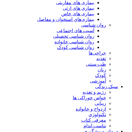
بیماری های مقاربتی
بیماری های ارثی
بیماری های خاص
بیماری‌های استخوان و مفاصل
روان شناسی
آسیب های اجتماعی
روان شناسی تحصیلی
روان شناسی خانواده
روان شناسی کودک
جراحی‌ها
تغذیه
طب سنتی
زنان
کودک
آموزشی
سبک زندگی
رژیم و تغذیه
خواص خوراکی ها
زیبایی
ازدواج و خانواده
تکنولوژی
معرفی کتاب
تناسب اندام
درمان و پیشگیری