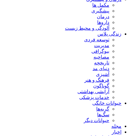
مکمل ها
پیشگیری
درمان
داروها
آلودگی و محیط زیست
زندگی پلاس
توسعه فردی
مدیریت
بیوگرافی
مصاحبه
تاریخچه
دنیای مد
آشپزی
فرهنگ و هنر
گوناگون
آرایشی بهداشتی
خدمات پزشکی
حیوانات خانگی
گربه‌ها
سگ‌ها
حیوانات دیگر
مجله
اخبار