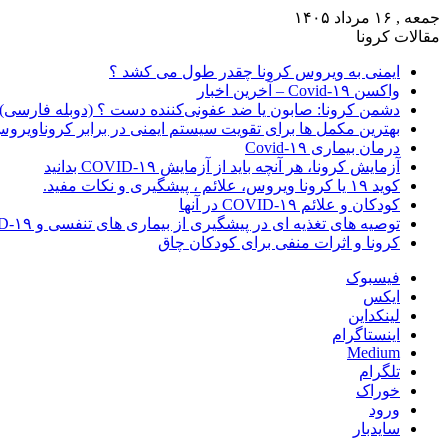
جمعه , ۱۶ مرداد ۱۴۰۵
مقالات کرونا
ایمنی به ویروس کرونا چقدر طول می کشد ؟
واکسن Covid-۱۹ – آخرین اخبار
دشمن کرونا: صابون یا ضد عفونی‌کننده دست ؟ (دوبله فارسی)
بهترین مکمل ها برای تقویت سیستم ایمنی در برابر کروناویرو
درمان بیماری Covid-۱۹
آزمایش کرونا، هر آنچه باید از آزمایش COVID-۱۹ بدانید
کوید ۱۹ یا کرونا ویروس، علائم ، پیشگیری و نکات مفید.
کودکان و علائم COVID-۱۹ در آنها
توصیه های تغذیه ای در پیشگیری از بیماری های تنفسی و COVID-۱۹
کرونا و اثرات منفی برای کودکان چاق
فیسبوک
ایکس
لینکداین
اینستاگرام
Medium
تلگرام
خوراک
ورود
سایدبار