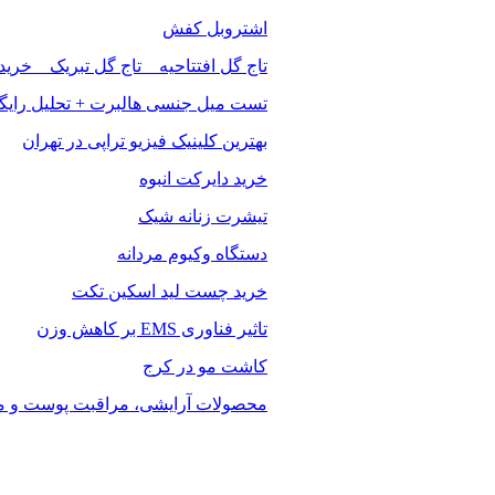
اشتروبل کفش
تاج گل افتتاحیه _ تاج گل تبریک _ خرید
تست میل جنسی هالبرت + تحلیل رایگ
بهترین کلینیک فیزیو تراپی در تهران
خرید دایرکت انبوه
تیشرت زنانه شیک
دستگاه وکیوم مردانه
خرید چست لید اسکین تکت
تاثیر فناوری EMS بر کاهش وزن
کاشت مو در کرج
محصولات آرایشی، مراقبت پوست و مو