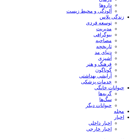
داروها
آلودگی و محیط زیست
زندگی پلاس
توسعه فردی
مدیریت
بیوگرافی
مصاحبه
تاریخچه
دنیای مد
آشپزی
فرهنگ و هنر
گوناگون
آرایشی بهداشتی
خدمات پزشکی
حیوانات خانگی
گربه‌ها
سگ‌ها
حیوانات دیگر
مجله
اخبار
اخبار داخلی
اخبار خارجی