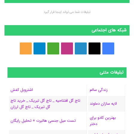
تبلیغات شما می تواند اینجا قرار گیرد
شبکه های اجتماعی
ف
ا
ل
ا
M
ت
خ
ی
ی
ی
ی
e
ل
و
س
ک
ن
ن
d
گ
ر
تبلیغات متنی
ب
س
ک
س
i
ر
ا
زندگی سالم
اشتروبل کفش
و
د
ت
u
ا
ک
تاج گل افتتاحیه _ تاج گل تبریک _ خرید تاج
لایه سازان دماوند
گل تبریک _ تاج گل ارزان
ک
ا
ا
m
م
بهترین کادو برای
ی
گ
تست میل جنسی هالبرت + تحلیل رایگان
دختر
ن
ر