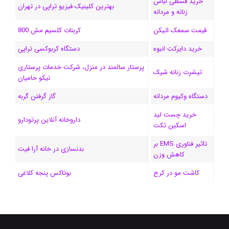
خرید قسطی لباس
بهترین کلینیک فیزیو تراپی در تهران
زنانه و مردانه
ا
قیمت سمعک اتیکن
کربنات کلسیم مش 800
م
خرید دایرکت انبوه
دستگاه کربوکسی تراپی
پرستار سالمند در منزل، شرکت خدمات پرستاری
تیشرت زنانه شیک
نیکو حامیان
دستگاه وکیوم مردانه
گاز گرفتن گربه
خرید چست لید
داروخانه آنلاین پرتودارو
اسکین تکت
تاثیر فناوری EMS بر
بدنسازی در خانه آرا فیت
کاهش وزن
کاشت مو در کرج
بوتاکس پنجه کلاغی