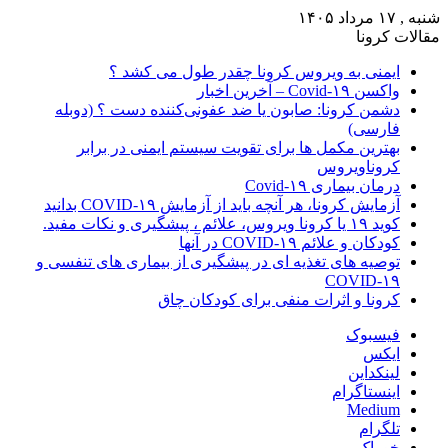
شنبه , ۱۷ مرداد ۱۴۰۵
مقالات کرونا
ایمنی به ویروس کرونا چقدر طول می کشد ؟
واکسن Covid-۱۹ – آخرین اخبار
دشمن کرونا: صابون یا ضد عفونی‌کننده دست ؟ (دوبله
فارسی)
بهترین مکمل ها برای تقویت سیستم ایمنی در برابر
کروناویروس
درمان بیماری Covid-۱۹
آزمایش کرونا، هر آنچه باید از آزمایش COVID-۱۹ بدانید
کوید ۱۹ یا کرونا ویروس، علائم ، پیشگیری و نکات مفید.
کودکان و علائم COVID-۱۹ در آنها
توصیه های تغذیه ای در پیشگیری از بیماری های تنفسی و
COVID-۱۹
کرونا و اثرات منفی برای کودکان چاق
فیسبوک
ایکس
لینکداین
اینستاگرام
Medium
تلگرام
خوراک