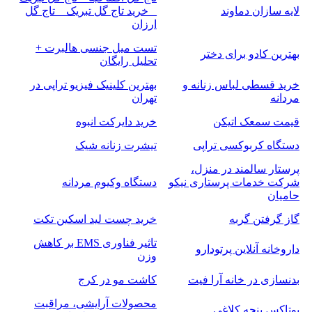
لایه سازان دماوند
_ خرید تاج گل تبریک _ تاج گل
ارزان
تست میل جنسی هالبرت +
بهترین کادو برای دختر
تحلیل رایگان
خرید قسطی لباس زنانه و
بهترین کلینیک فیزیو تراپی در
مردانه
تهران
قیمت سمعک اتیکن
خرید دایرکت انبوه
دستگاه کربوکسی تراپی
تیشرت زنانه شیک
پرستار سالمند در منزل،
شرکت خدمات پرستاری نیکو
دستگاه وکیوم مردانه
حامیان
گاز گرفتن گربه
خرید چست لید اسکین تکت
تاثیر فناوری EMS بر کاهش
داروخانه آنلاین پرتودارو
وزن
بدنسازی در خانه آرا فیت
کاشت مو در کرج
محصولات آرایشی، مراقبت
بوتاکس پنجه کلاغی