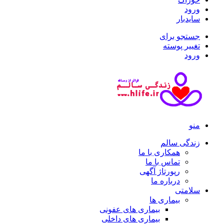
ورود
سایدبار
جستجو برای
تغییر پوسته
ورود
منو
زندگی سالم
همکاری با ما
تماس با ما
رپورتاژ آگهی
درباره ما
سلامتی
بیماری ها
بیماری های عفونی
بیماری های داخلی