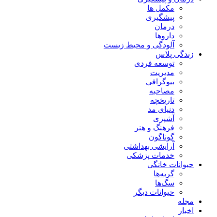
مکمل ها
پیشگیری
درمان
داروها
آلودگی و محیط زیست
زندگی پلاس
توسعه فردی
مدیریت
بیوگرافی
مصاحبه
تاریخچه
دنیای مد
آشپزی
فرهنگ و هنر
گوناگون
آرایشی بهداشتی
خدمات پزشکی
حیوانات خانگی
گربه‌ها
سگ‌ها
حیوانات دیگر
مجله
اخبار