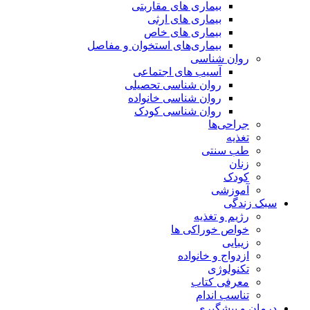
بیماری های مقاربتی
بیماری های ارثی
بیماری های خاص
بیماری‌های استخوان و مفاصل
روان شناسی
آسیب های اجتماعی
روان شناسی تحصیلی
روان شناسی خانواده
روان شناسی کودک
جراحی‌ها
تغذیه
طب سنتی
زنان
کودک
آموزشی
سبک زندگی
رژیم و تغذیه
خواص خوراکی ها
زیبایی
ازدواج و خانواده
تکنولوژی
معرفی کتاب
تناسب اندام
درمان و پیشگیری