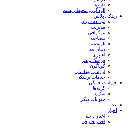
داروها
آلودگی و محیط زیست
زندگی پلاس
توسعه فردی
مدیریت
بیوگرافی
مصاحبه
تاریخچه
دنیای مد
آشپزی
فرهنگ و هنر
گوناگون
آرایشی بهداشتی
خدمات پزشکی
حیوانات خانگی
گربه‌ها
سگ‌ها
حیوانات دیگر
مجله
اخبار
اخبار داخلی
اخبار خارجی