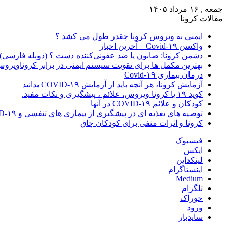
جمعه , ۱۶ مرداد ۱۴۰۵
مقالات کرونا
ایمنی به ویروس کرونا چقدر طول می کشد ؟
واکسن Covid-۱۹ – آخرین اخبار
دشمن کرونا: صابون یا ضد عفونی‌کننده دست ؟ (دوبله فارسی)
بهترین مکمل ها برای تقویت سیستم ایمنی در برابر کروناویرو
درمان بیماری Covid-۱۹
آزمایش کرونا، هر آنچه باید از آزمایش COVID-۱۹ بدانید
کوید ۱۹ یا کرونا ویروس، علائم ، پیشگیری و نکات مفید.
کودکان و علائم COVID-۱۹ در آنها
توصیه های تغذیه ای در پیشگیری از بیماری های تنفسی و COVID-۱۹
کرونا و اثرات منفی برای کودکان چاق
فیسبوک
ایکس
لینکداین
اینستاگرام
Medium
تلگرام
خوراک
ورود
سایدبار