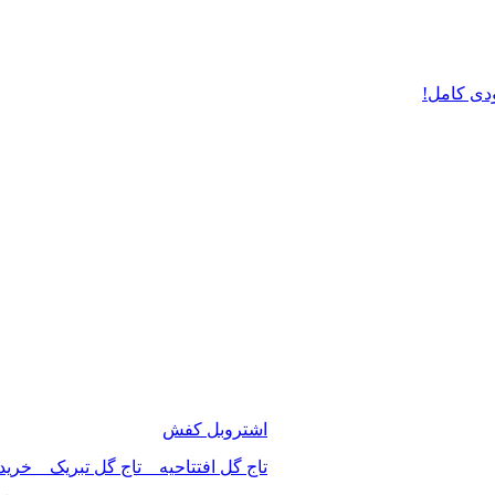
دی کامل!
اشتروبل کفش
تاج گل افتتاحیه _ تاج گل تبریک _ خرید