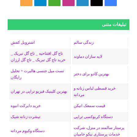
ف
ا
ل
ا
M
ت
خ
ی
ی
ی
ی
e
ل
و
س
ک
ن
ن
d
گ
ر
تبلیغات متنی
ب
س
ک
س
i
ر
ا
زندگی سالم
اشتروبل کفش
و
د
ت
u
ا
ک
تاج گل افتتاحیه _ تاج گل تبریک _
لایه سازان دماوند
خرید تاج گل تبریک _ تاج گل ارزان
ک
ا
ا
m
م
تست میل جنسی هالبرت + تحلیل
ی
گ
بهترین کادو برای دختر
رایگان
ن
ر
خرید قسطی لباس زنانه و
بهترین کلینیک فیزیو تراپی در تهران
مردانه
ا
قیمت سمعک اتیکن
خرید دایرکت انبوه
م
دستگاه کربوکسی تراپی
تیشرت زنانه شیک
پرستار سالمند در منزل، شرکت
دستگاه وکیوم مردانه
خدمات پرستاری نیکو حامیان