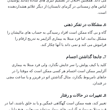
می داند. همچنین اختلال در تصمیم گیری های ساده (مانند پوشیدن
لباس های زمستانی در گرمای تابستان) از دیگر علائم هشداردهنده
است.
6ـ مشکلات در تفکر ذهنی
گاه و بی گاه ممکن است افراد رسیدگی به حساب های مالیشان را
مشکل بدانند، اما فرد مبتلا به بیماری آلزایمر به تدریج ارقام را
فراموش می کند و نمی داند با آنها چکار کند.
7ـ جابجا گذاشتن اجسام
کلید یا کیف پولش را سر جایش نگذارد. ولی فرد مبتلا به بیماری
آلزایمر ممکن است اجسام هر کسی ممکن است که موقتا را در
جاهای نامربوط بگذارد، مثال گذاشتن اتو در فریزر و یا ساعت مچی
در قندان.
8ـ تغییرات در حالات و رفتار
تغییر کند، همه ممکن است گهگاهی غمگین و یا بد خلق باشند، اما در
فرد مبتلا به بیماری آلزایمر خلق بیمار میتواند سریعا بی هیچ دلیل،