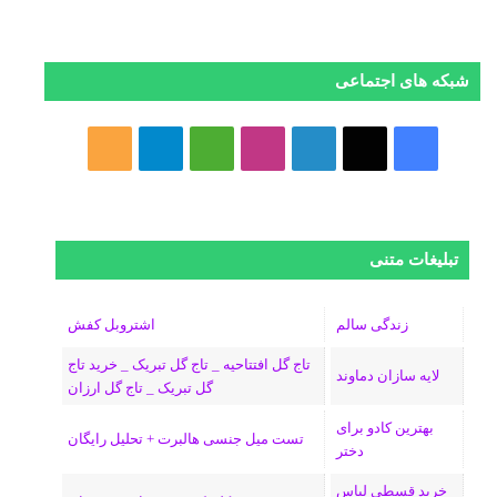
شبکه های اجتماعی
ف
ا
ل
ا
M
ت
خ
ی
ی
ی
ی
e
ل
و
س
ک
ن
ن
d
گ
ر
تبلیغات متنی
ب
س
ک
س
i
ر
ا
و
د
ت
u
ا
ک
زندگی سالم
اشتروبل کفش
تاج گل افتتاحیه _ تاج گل تبریک _ خرید تاج
ک
ا
ا
m
م
لایه سازان دماوند
گل تبریک _ تاج گل ارزان
ی
گ
بهترین کادو برای
تست میل جنسی هالبرت + تحلیل رایگان
دختر
ن
ر
خرید قسطی لباس