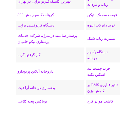
ا
بهترین کلینیک فیزیو تراپی در تهران
زنانه و مردانه
م
قیمت سمعک اتیکن
کربنات کلسیم مش 800
خرید دایرکت انبوه
دستگاه کربوکسی تراپی
پرستار سالمند در منزل، شرکت خدمات
تیشرت زنانه شیک
پرستاری نیکو حامیان
دستگاه وکیوم
گاز گرفتن گربه
مردانه
خرید چست لید
داروخانه آنلاین پرتودارو
اسکین تکت
تاثیر فناوری EMS بر
بدنسازی در خانه آرا فیت
کاهش وزن
کاشت مو در کرج
بوتاکس پنجه کلاغی