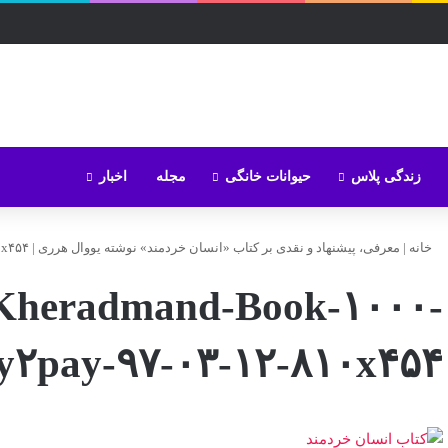
زندگی پلاس
حیوانات خانگی
مجله
اخبار
خانه
|
معرفی، پیشنهاد و نقدی بر کتاب «انسان خردمند» نوشته یووال هرری
|
۰x۴۵۴
Kheradmand-Book-۱۰۰۰-
۲pay-۹۷-۰۳-۱۲-۸۱۰x۴۵۴