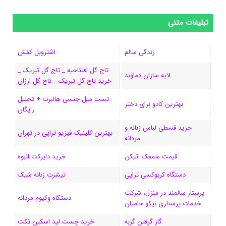
ی
ی
ی
ی
e
ل
و
س
ک
ن
ن
d
گ
ر
تبلیغات متنی
ب
س
ک
س
i
ر
ا
زندگی سالم
اشتروبل کفش
و
د
ت
u
ا
ک
تاج گل افتتاحیه _ تاج گل تبریک _
لایه سازان دماوند
خرید تاج گل تبریک _ تاج گل ارزان
ک
ا
ا
m
م
تست میل جنسی هالبرت + تحلیل
ی
گ
بهترین کادو برای دختر
رایگان
ن
ر
خرید قسطی لباس زنانه و
بهترین کلینیک فیزیو تراپی در تهران
مردانه
ا
قیمت سمعک اتیکن
خرید دایرکت انبوه
م
دستگاه کربوکسی تراپی
تیشرت زنانه شیک
پرستار سالمند در منزل، شرکت
دستگاه وکیوم مردانه
خدمات پرستاری نیکو حامیان
گاز گرفتن گربه
خرید چست لید اسکین تکت