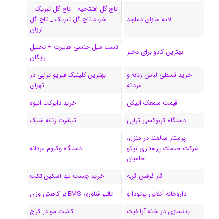
تاج گل افتتاحیه _ تاج گل تبریک _
ک
ا
ا
m
م
لایه سازان دماوند
خرید تاج گل تبریک _ تاج گل
ی
گ
ارزان
تست میل جنسی هالبرت + تحلیل
ن
ر
بهترین کادو برای دختر
رایگان
ا
خرید قسطی لباس زنانه و
بهترین کلینیک فیزیو تراپی در
مردانه
تهران
م
قیمت سمعک اتیکن
خرید دایرکت انبوه
دستگاه کربوکسی تراپی
تیشرت زنانه شیک
پرستار سالمند در منزل،
شرکت خدمات پرستاری نیکو
دستگاه وکیوم مردانه
حامیان
گاز گرفتن گربه
خرید چست لید اسکین تکت
داروخانه آنلاین پرتودارو
تاثیر فناوری EMS بر کاهش وزن
بدنسازی در خانه آرا فیت
کاشت مو در کرج