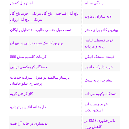
زندگی سالم
اشتروبل کفش
و
د
ت
u
ا
ک
تاج گل افتتاحیه _ تاج گل تبریک _ خرید تاج گل
لایه سازان دماوند
تبریک _ تاج گل ارزان
ک
ا
ا
m
م
بهترین کادو برای دختر
تست میل جنسی هالبرت + تحلیل رایگان
ی
گ
خرید قسطی لباس
ن
ر
بهترین کلینیک فیزیو تراپی در تهران
زنانه و مردانه
ا
قیمت سمعک اتیکن
کربنات کلسیم مش 800
م
خرید دایرکت انبوه
دستگاه کربوکسی تراپی
پرستار سالمند در منزل، شرکت خدمات
تیشرت زنانه شیک
پرستاری نیکو حامیان
دستگاه وکیوم مردانه
گاز گرفتن گربه
خرید چست لید
داروخانه آنلاین پرتودارو
اسکین تکت
تاثیر فناوری EMS بر
بدنسازی در خانه آرا فیت
کاهش وزن