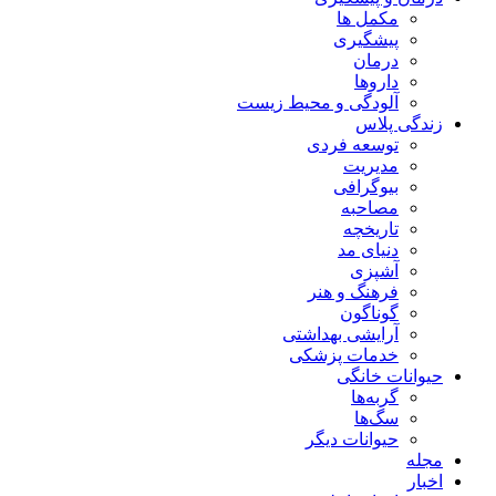
مکمل ها
پیشگیری
درمان
داروها
آلودگی و محیط زیست
زندگی پلاس
توسعه فردی
مدیریت
بیوگرافی
مصاحبه
تاریخچه
دنیای مد
آشپزی
فرهنگ و هنر
گوناگون
آرایشی بهداشتی
خدمات پزشکی
حیوانات خانگی
گربه‌ها
سگ‌ها
حیوانات دیگر
مجله
اخبار