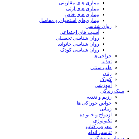
بیماری های مقاربتی
بیماری های ارثی
بیماری های خاص
بیماری‌های استخوان و مفاصل
روان شناسی
آسیب های اجتماعی
روان شناسی تحصیلی
روان شناسی خانواده
روان شناسی کودک
جراحی‌ها
تغذیه
طب سنتی
زنان
کودک
آموزشی
سبک زندگی
رژیم و تغذیه
خواص خوراکی ها
زیبایی
ازدواج و خانواده
تکنولوژی
معرفی کتاب
تناسب اندام
درمان و پیشگیری