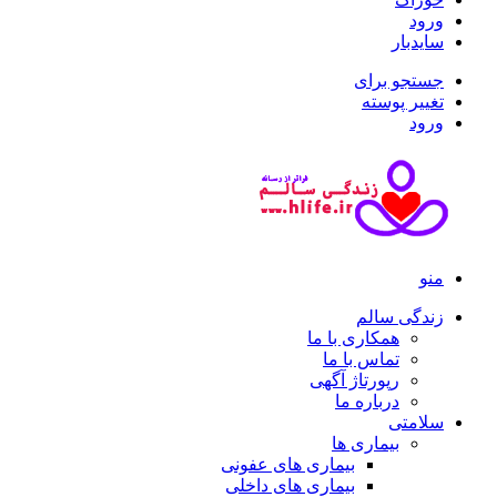
ورود
سایدبار
جستجو برای
تغییر پوسته
ورود
منو
زندگی سالم
همکاری با ما
تماس با ما
رپورتاژ آگهی
درباره ما
سلامتی
بیماری ها
بیماری های عفونی
بیماری های داخلی