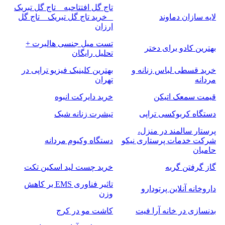
تاج گل افتتاحیه _ تاج گل تبریک
لایه سازان دماوند
_ خرید تاج گل تبریک _ تاج گل
ارزان
تست میل جنسی هالبرت +
بهترین کادو برای دختر
تحلیل رایگان
خرید قسطی لباس زنانه و
بهترین کلینیک فیزیو تراپی در
مردانه
تهران
قیمت سمعک اتیکن
خرید دایرکت انبوه
دستگاه کربوکسی تراپی
تیشرت زنانه شیک
پرستار سالمند در منزل،
شرکت خدمات پرستاری نیکو
دستگاه وکیوم مردانه
حامیان
گاز گرفتن گربه
خرید چست لید اسکین تکت
تاثیر فناوری EMS بر کاهش
داروخانه آنلاین پرتودارو
وزن
بدنسازی در خانه آرا فیت
کاشت مو در کرج