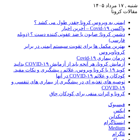
شنبه , ۱۷ مرداد ۱۴۰۵
مقالات کرونا
ایمنی به ویروس کرونا چقدر طول می کشد ؟
واکسن Covid-۱۹ – آخرین اخبار
دشمن کرونا: صابون یا ضد عفونی‌کننده دست ؟ (دوبله
فارسی)
بهترین مکمل ها برای تقویت سیستم ایمنی در برابر
کروناویروس
درمان بیماری Covid-۱۹
آزمایش کرونا، هر آنچه باید از آزمایش COVID-۱۹ بدانید
کوید ۱۹ یا کرونا ویروس، علائم ، پیشگیری و نکات مفید.
کودکان و علائم COVID-۱۹ در آنها
توصیه های تغذیه ای در پیشگیری از بیماری های تنفسی و
COVID-۱۹
کرونا و اثرات منفی برای کودکان چاق
فیسبوک
ایکس
لینکداین
اینستاگرام
Medium
تلگرام
خوراک