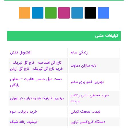
ف
ا
ل
ا
M
ت
خ
ی
ی
ی
ی
e
ل
و
س
ک
ن
ن
d
گ
ر
تبلیغات متنی
ب
س
ک
س
i
ر
ا
زندگی سالم
اشتروبل کفش
و
د
ت
u
ا
ک
تاج گل افتتاحیه _ تاج گل تبریک _
لایه سازان دماوند
خرید تاج گل تبریک _ تاج گل ارزان
ک
ا
ا
m
م
تست میل جنسی هالبرت + تحلیل
ی
گ
بهترین کادو برای دختر
رایگان
ن
ر
خرید قسطی لباس زنانه و
بهترین کلینیک فیزیو تراپی در تهران
مردانه
ا
قیمت سمعک اتیکن
خرید دایرکت انبوه
م
دستگاه کربوکسی تراپی
تیشرت زنانه شیک