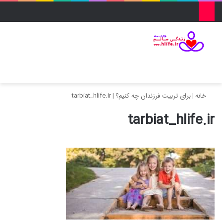
منو
ورود
تغییر پو
جس
خانه
|
برای تربیت فرزندان چه کنیم؟
|
tarbiat_hlife.ir
tarbiat_hlife.ir