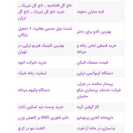
تاج گل افتتاحیه _ تاج گل تبریک _
ک
ا
ا
m
م
لایه سازان دماوند
خرید تاج گل تبریک _ تاج گل
ی
گ
ارزان
تست میل جنسی هالبرت + تحلیل
ن
ر
بهترین کادو برای دختر
رایگان
ا
خرید قسطی لباس زنانه و
بهترین کلینیک فیزیو تراپی در
مردانه
تهران
م
قیمت سمعک اتیکن
خرید دایرکت انبوه
دستگاه کربوکسی تراپی
تیشرت زنانه شیک
پرستار سالمند در منزل،
شرکت خدمات پرستاری نیکو
دستگاه وکیوم مردانه
حامیان
گاز گرفتن گربه
خرید چست لید اسکین تکت
داروخانه آنلاین پرتودارو
تاثیر فناوری EMS بر کاهش وزن
بدنسازی در خانه آرا فیت
کاشت مو در کرج