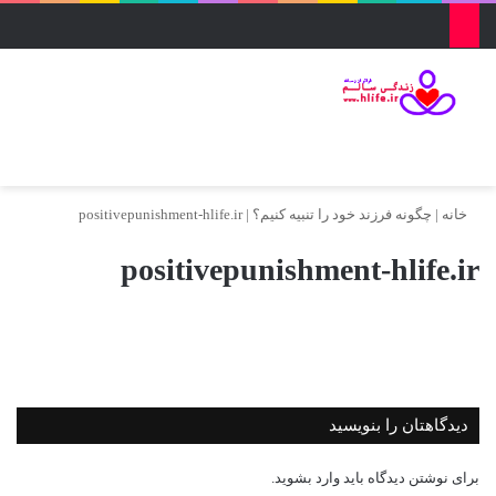
منو
ورود
تغییر پو
جس
خانه
|
چگونه فرزند خود را تنبیه کنیم؟
|
positivepunishment-hlife.ir
positivepunishment-hlife.ir
دیدگاهتان را بنویسید
برای نوشتن دیدگاه باید
وارد بشوید
.