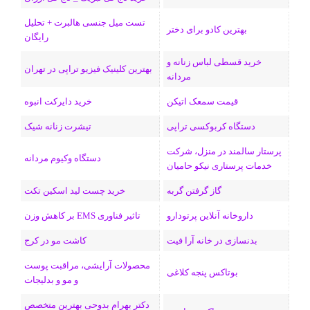
ک
ا
ا
m
م
تست میل جنسی هالبرت + تحلیل
ی
گ
بهترین کادو برای دختر
رایگان
ن
ر
خرید قسطی لباس زنانه و
بهترین کلینیک فیزیو تراپی در تهران
مردانه
ا
قیمت سمعک اتیکن
خرید دایرکت انبوه
م
دستگاه کربوکسی تراپی
تیشرت زنانه شیک
پرستار سالمند در منزل، شرکت
دستگاه وکیوم مردانه
خدمات پرستاری نیکو حامیان
گاز گرفتن گربه
خرید چست لید اسکین تکت
داروخانه آنلاین پرتودارو
تاثیر فناوری EMS بر کاهش وزن
بدنسازی در خانه آرا فیت
کاشت مو در کرج
محصولات آرایشی، مراقبت پوست
بوتاکس پنجه کلاغی
و مو و بدلیجات
دکتر بهرام بدوحی بهترین متخصص