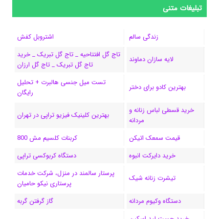
س
ک
ن
ن
d
گ
ر
تبلیغات متنی
ب
س
ک
س
i
ر
ا
زندگی سالم
اشتروبل کفش
و
د
ت
u
ا
ک
تاج گل افتتاحیه _ تاج گل تبریک _ خرید
لایه سازان دماوند
تاج گل تبریک _ تاج گل ارزان
ک
ا
ا
m
م
تست میل جنسی هالبرت + تحلیل
ی
گ
بهترین کادو برای دختر
رایگان
ن
ر
خرید قسطی لباس زنانه و
بهترین کلینیک فیزیو تراپی در تهران
مردانه
ا
قیمت سمعک اتیکن
کربنات کلسیم مش 800
م
خرید دایرکت انبوه
دستگاه کربوکسی تراپی
پرستار سالمند در منزل، شرکت خدمات
تیشرت زنانه شیک
پرستاری نیکو حامیان
دستگاه وکیوم مردانه
گاز گرفتن گربه
خرید چست لید اسکین