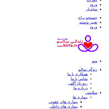
ورود
سایدبار
جستجو برای
تغییر پوسته
ورود
منو
زندگی سالم
همکاری با ما
تماس با ما
رپورتاژ آگهی
درباره ما
سلامتی
بیماری ها
بیماری های عفونی
بیماری های داخلی