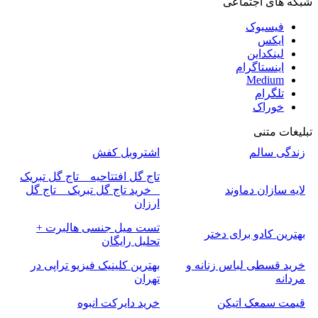
شبکه های اجتماعی
فیسبوک
ایکس
لینکداین
اینستاگرام
Medium
تلگرام
خوراک
تبلیغات متنی
زندگی سالم
اشتروبل کفش
تاج گل افتتاحیه _ تاج گل تبریک
لایه سازان دماوند
_ خرید تاج گل تبریک _ تاج گل
ارزان
تست میل جنسی هالبرت +
بهترین کادو برای دختر
تحلیل رایگان
خرید قسطی لباس زنانه و
بهترین کلینیک فیزیو تراپی در
مردانه
تهران
قیمت سمعک اتیکن
خرید دایرکت انبوه