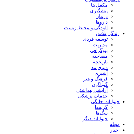
مکمل ها
پیشگیری
درمان
داروها
آلودگی و محیط زیست
زندگی پلاس
توسعه فردی
مدیریت
بیوگرافی
مصاحبه
تاریخچه
دنیای مد
آشپزی
فرهنگ و هنر
گوناگون
آرایشی بهداشتی
خدمات پزشکی
حیوانات خانگی
گربه‌ها
سگ‌ها
حیوانات دیگر
مجله
اخبار