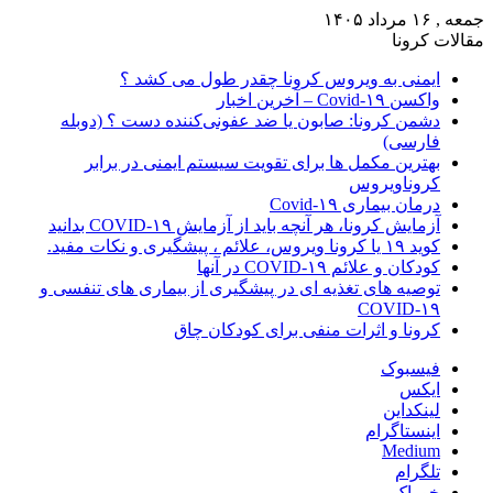
جمعه , ۱۶ مرداد ۱۴۰۵
مقالات کرونا
ایمنی به ویروس کرونا چقدر طول می کشد ؟
واکسن Covid-۱۹ – آخرین اخبار
دشمن کرونا: صابون یا ضد عفونی‌کننده دست ؟ (دوبله
فارسی)
بهترین مکمل ها برای تقویت سیستم ایمنی در برابر
کروناویروس
درمان بیماری Covid-۱۹
آزمایش کرونا، هر آنچه باید از آزمایش COVID-۱۹ بدانید
کوید ۱۹ یا کرونا ویروس، علائم ، پیشگیری و نکات مفید.
کودکان و علائم COVID-۱۹ در آنها
توصیه های تغذیه ای در پیشگیری از بیماری های تنفسی و
COVID-۱۹
کرونا و اثرات منفی برای کودکان چاق
فیسبوک
ایکس
لینکداین
اینستاگرام
Medium
تلگرام
خوراک