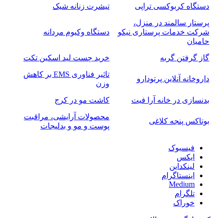
دستگاه کربوکسی تراپی
تیشرت زنانه شیک
پرستار سالمند در منزل،
شرکت خدمات پرستاری نیکو
دستگاه وکیوم مردانه
حامیان
گاز گرفتن گربه
خرید چست لید اسکین تکت
تاثیر فناوری EMS بر کاهش
داروخانه آنلاین پرتودارو
وزن
بدنسازی در خانه آرا فیت
کاشت مو در کرج
محصولات آرایشی، مراقبت
بوتاکس پنجه کلاغی
پوست و مو و بدلیجات
فیسبوک
ایکس
لینکداین
اینستاگرام
Medium
تلگرام
خوراک