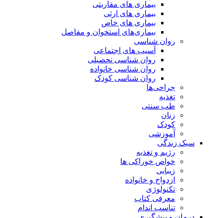
بیماری های مقاربتی
بیماری های ارثی
بیماری های خاص
بیماری‌های استخوان و مفاصل
روان شناسی
آسیب های اجتماعی
روان شناسی تحصیلی
روان شناسی خانواده
روان شناسی کودک
جراحی‌ها
تغذیه
طب سنتی
زنان
کودک
آموزشی
سبک زندگی
رژیم و تغذیه
خواص خوراکی ها
زیبایی
ازدواج و خانواده
تکنولوژی
معرفی کتاب
تناسب اندام
درمان و پیشگیری