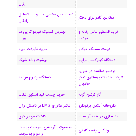
ی
گ
ارزان
تست میل جنسی هالبرت + تحلیل
ن
ر
بهترین کادو برای دختر
رایگان
ا
خرید قسطی لباس زنانه و
بهترین کلینیک فیزیو تراپی در
مردانه
تهران
م
قیمت سمعک اتیکن
خرید دایرکت انبوه
دستگاه کربوکسی تراپی
تیشرت زنانه شیک
پرستار سالمند در منزل،
شرکت خدمات پرستاری نیکو
دستگاه وکیوم مردانه
حامیان
گاز گرفتن گربه
خرید چست لید اسکین تکت
داروخانه آنلاین پرتودارو
تاثیر فناوری EMS بر کاهش وزن
بدنسازی در خانه آرا فیت
کاشت مو در کرج
محصولات آرایشی، مراقبت پوست
بوتاکس پنجه کلاغی
و مو و بدلیجات