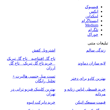
فیسبوک
ایکس
لینکداین
اینستاگرام
Medium
تلگرام
خوراک
تبلیغات متنی
زندگی سالم
اشتروبل کفش
تاج گل افتتاحیه _ تاج گل تبریک
لایه سازان دماوند
_ خرید تاج گل تبریک _ تاج گل
ارزان
تست میل جنسی هالبرت +
بهترین کادو برای دختر
تحلیل رایگان
خرید قسطی لباس زنانه و
بهترین کلینیک فیزیو تراپی در
مردانه
تهران
قیمت سمعک اتیکن
خرید دایرکت انبوه