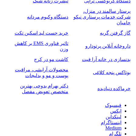
دستگاه کربوکسی تراپی
تیشرت زنانه شیک
پرستار سالمند در منزل،
شرکت خدمات پرستاری نیکو
دستگاه وکیوم مردانه
حامیان
گاز گرفتن گربه
خرید چست لید اسکین تکت
تاثیر فناوری EMS بر کاهش
داروخانه آنلاین پرتودارو
وزن
بدنسازی در خانه آرا فیت
کاشت مو در کرج
محصولات آرایشی، مراقبت
بوتاکس پنجه کلاغی
پوست و مو و بدلیجات
دکتر بهرام بدوحی بهترین
خرماکده دنیادیده
متخصص تعویض مفصل
فیسبوک
ایکس
لینکداین
اینستاگرام
Medium
تلگرام