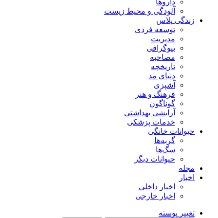
داروها
آلودگی و محیط زیست
زندگی پلاس
توسعه فردی
مدیریت
بیوگرافی
مصاحبه
تاریخچه
دنیای مد
آشپزی
فرهنگ و هنر
گوناگون
آرایشی بهداشتی
خدمات پزشکی
حیوانات خانگی
گربه‌ها
سگ‌ها
حیوانات دیگر
مجله
اخبار
اخبار داخلی
اخبار خارجی
تغییر پوسته