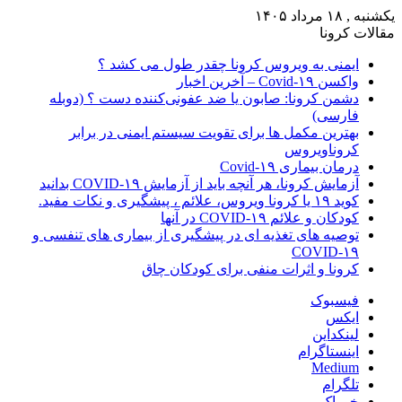
یکشنبه , ۱۸ مرداد ۱۴۰۵
مقالات کرونا
ایمنی به ویروس کرونا چقدر طول می کشد ؟
واکسن Covid-۱۹ – آخرین اخبار
دشمن کرونا: صابون یا ضد عفونی‌کننده دست ؟ (دوبله
فارسی)
بهترین مکمل ها برای تقویت سیستم ایمنی در برابر
کروناویروس
درمان بیماری Covid-۱۹
آزمایش کرونا، هر آنچه باید از آزمایش COVID-۱۹ بدانید
کوید ۱۹ یا کرونا ویروس، علائم ، پیشگیری و نکات مفید.
کودکان و علائم COVID-۱۹ در آنها
توصیه های تغذیه ای در پیشگیری از بیماری های تنفسی و
COVID-۱۹
کرونا و اثرات منفی برای کودکان چاق
فیسبوک
ایکس
لینکداین
اینستاگرام
Medium
تلگرام
خوراک